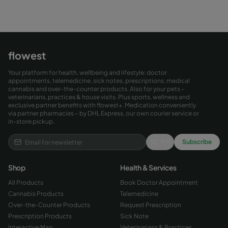
flowest
Your platform for health, wellbeing and lifestyle: doctor
appointments, telemedicine, sick notes, prescriptions, medical
cannabis and over-the-counter products. Also for your pets –
veterinarians, practices & house visits. Plus sports, wellness and
exclusive partner benefits with flowest+. Medication conveniently
via partner pharmacies – by DHL Express, our own courier service or
in-store pickup.
9
/
9
Subscribe
Shop
Health & Services
All Products
Book Doctor Appointment
Cannabis Products
Telemedicine
Over-the-Counter Products
Request Prescription
Prescription Products
Sick Note
Interactive Map
Veterinarians & Practices