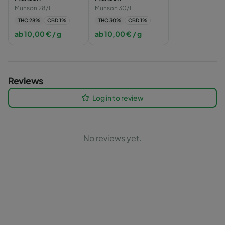
Munson 28/1
Munson 30/1
THC
28
%
CBD
1
%
THC
30
%
CBD
1
%
ab
10,00
€
/ g
ab
10,00
€
/ g
Reviews
Log in to review
No reviews yet.