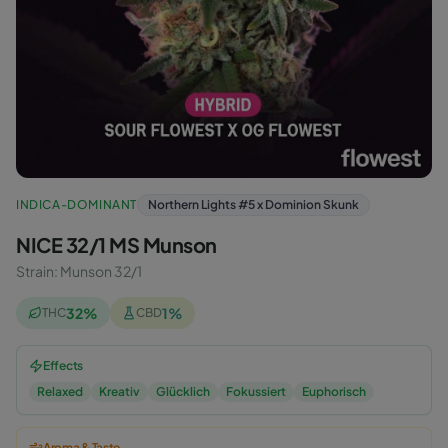
INDICA-DOMINANT
Northern Lights #5 x Dominion Skunk
NICE 32/1 MS Munson
Strain
:
Munson 32/1
32
%
1
%
THC
CBD
Effects
Relaxed
Kreativ
Glücklich
Fokussiert
Euphorisch
Aroma & Taste