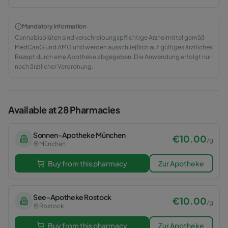
Mandatory Information
Cannabisblüten sind verschreibungspflichtige Arzneimittel gemäß
MedCanG und AMG und werden ausschließlich auf gültiges ärztliches
Rezept durch eine Apotheke abgegeben. Die Anwendung erfolgt nur
nach ärztlicher Verordnung.
Available at 28 Pharmacies
Sonnen-Apotheke München
€
10.00
/
g
München
Buy from this pharmacy
Zur Apotheke
See-Apotheke Rostock
€
10.00
/
g
Rostock
Buy from this pharmacy
Zur Apotheke