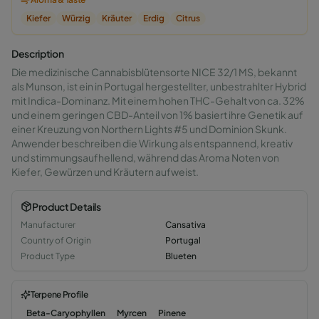
Kiefer
Würzig
Kräuter
Erdig
Citrus
Description
Die medizinische Cannabisblütensorte NICE 32/1 MS, bekannt
als Munson, ist ein in Portugal hergestellter, unbestrahlter Hybrid
mit Indica-Dominanz. Mit einem hohen THC-Gehalt von ca. 32%
und einem geringen CBD-Anteil von 1% basiert ihre Genetik auf
einer Kreuzung von Northern Lights #5 und Dominion Skunk.
Anwender beschreiben die Wirkung als entspannend, kreativ
und stimmungsaufhellend, während das Aroma Noten von
Kiefer, Gewürzen und Kräutern aufweist.
Product Details
Manufacturer
Cansativa
Country of Origin
Portugal
Product Type
Blueten
Terpene Profile
Beta-Caryophyllen
Myrcen
Pinene