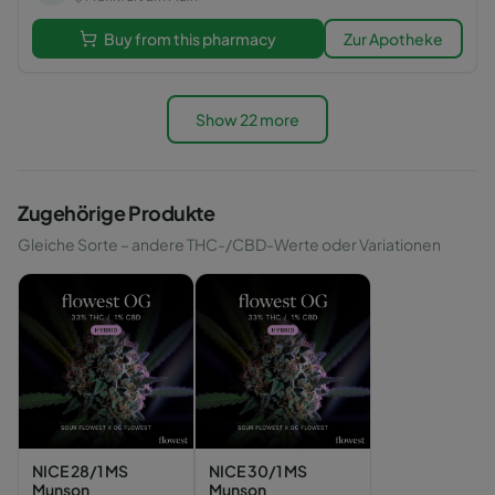
Buy from this pharmacy
Zur Apotheke
Show 22 more
Zugehörige Produkte
Gleiche Sorte – andere THC-/CBD-Werte oder Variationen
NICE 28/1 MS
NICE 30/1 MS
Munson
Munson