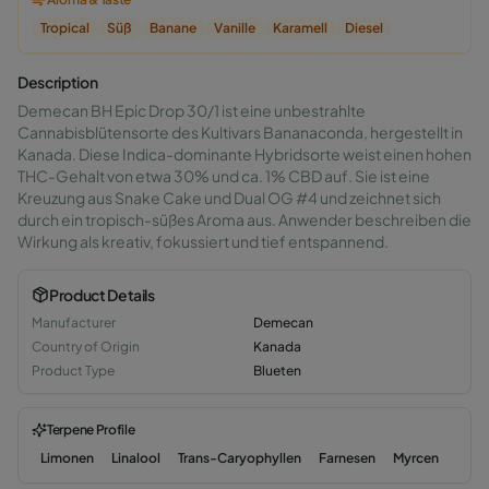
Tropical
Süß
Banane
Vanille
Karamell
Diesel
Description
Demecan BH Epic Drop 30/1 ist eine unbestrahlte
Cannabisblütensorte des Kultivars Bananaconda, hergestellt in
Kanada. Diese Indica-dominante Hybridsorte weist einen hohen
THC-Gehalt von etwa 30% und ca. 1% CBD auf. Sie ist eine
Kreuzung aus Snake Cake und Dual OG #4 und zeichnet sich
durch ein tropisch-süßes Aroma aus. Anwender beschreiben die
Wirkung als kreativ, fokussiert und tief entspannend.
Product Details
Manufacturer
Demecan
Country of Origin
Kanada
Product Type
Blueten
Terpene Profile
Limonen
Linalool
Trans-Caryophyllen
Farnesen
Myrcen