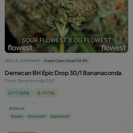
INDICA-DOMINANT
Snake Cake x Dual OG #4
Demecan BH Epic Drop 30/1 Bananaconda
Strain
:
Bananaconda 30/1
30
%
1
%
THC
CBD
Effects
Kreativ
Fokussiert
Euphorisch
Aroma & Taste