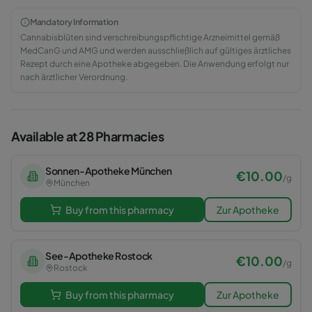
Mandatory Information
Cannabisblüten sind verschreibungspflichtige Arzneimittel gemäß
MedCanG und AMG und werden ausschließlich auf gültiges ärztliches
Rezept durch eine Apotheke abgegeben. Die Anwendung erfolgt nur
nach ärztlicher Verordnung.
Available at 28 Pharmacies
Sonnen-Apotheke München
€
10.00
/
g
München
Buy from this pharmacy
Zur Apotheke
See-Apotheke Rostock
€
10.00
/
g
Rostock
Buy from this pharmacy
Zur Apotheke