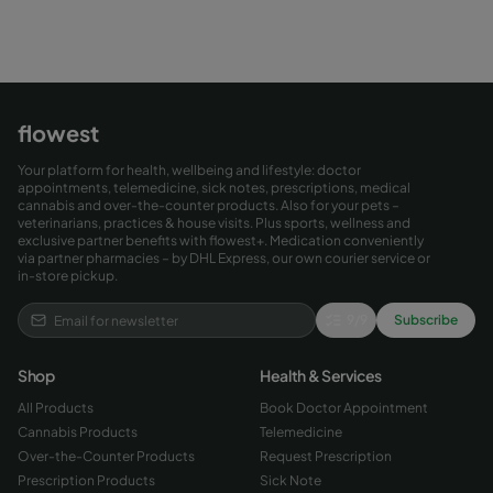
flowest
Your platform for health, wellbeing and lifestyle: doctor
appointments, telemedicine, sick notes, prescriptions, medical
cannabis and over-the-counter products. Also for your pets –
veterinarians, practices & house visits. Plus sports, wellness and
exclusive partner benefits with flowest+. Medication conveniently
via partner pharmacies – by DHL Express, our own courier service or
in-store pickup.
9
/
9
Subscribe
Shop
Health & Services
All Products
Book Doctor Appointment
Cannabis Products
Telemedicine
Over-the-Counter Products
Request Prescription
Prescription Products
Sick Note