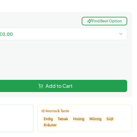
Find Best Option
€
0.00
Add to Cart
Aroma & Taste
Erdig
Tabak
Holzig
Würzig
Süß
Kräuter