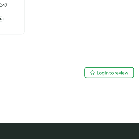
 C47
%
Log in to review