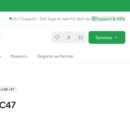
24/7 Support · 365 Tage im Jahr für dich da
|
Support & Hilfe
Services
e
flowest+
Register as Partner
s x AK-47
 C47