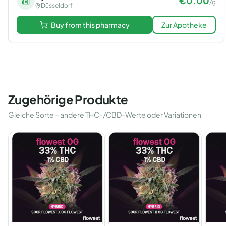
€
0.00
/
g
Düsseldorf
Buy from this pharmacy
Zur Apotheke
Zugehörige Produkte
Gleiche Sorte – andere THC-/CBD-Werte oder Variationen