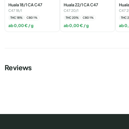
Huala 18/1 CA C47
Huala 22/1 CA C47
Hual
C47 18/1
C47 20/1
C47 2
THC
18
%
CBD
1
%
THC
20
%
CBD
1
%
THC
2
ab
0,00
€
/ g
ab
0,00
€
/ g
ab
0
Reviews