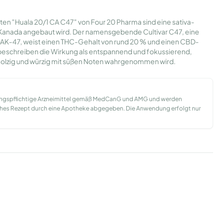
ten "Huala 20/1 CA C47" von Four 20 Pharma sind eine sativa-
 Kanada angebaut wird. Der namensgebende Cultivar C47, eine
d AK-47, weist einen THC-Gehalt von rund 20 % und einen CBD-
beschreiben die Wirkung als entspannend und fokussierend,
holzig und würzig mit süßen Noten wahrgenommen wird.
ungspflichtige Arzneimittel gemäß MedCanG und AMG und werden
liches Rezept durch eine Apotheke abgegeben. Die Anwendung erfolgt nur