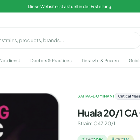
Diese Website ist aktuell in der Erstellung.
Notdienst
Doctors & Practices
Tierärzte & Praxen
Guid
SATIVA-DOMINANT
Critical Mas
Huala 20/1 CA
Strain
:
C47 20/1
20
%
1
%
THC
CBD