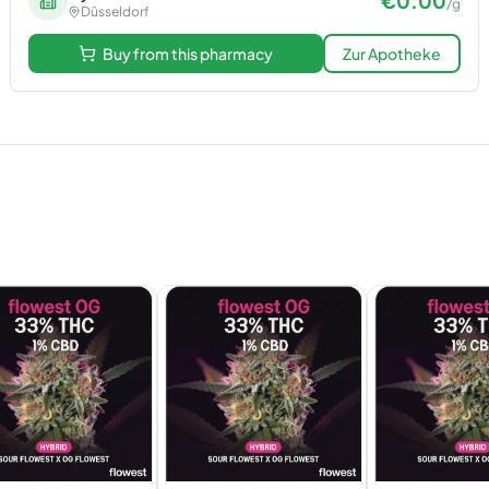
€
0.00
/
g
Düsseldorf
Buy from this pharmacy
Zur Apotheke