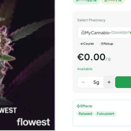
Select Pharmacy
MyCannabis
•
Düsseldorf
Courier
Pickup
€
0.00
/
g
Available
5
g
Effects
Relaxed
Fokussiert