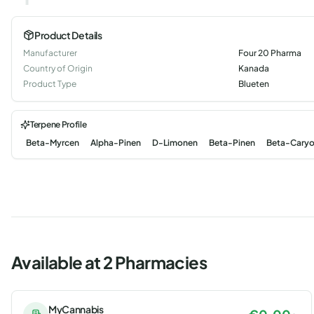
Product Details
Manufacturer
Four 20 Pharma
Country of Origin
Kanada
Product Type
Blueten
Terpene Profile
Beta-Myrcen
Alpha-Pinen
D-Limonen
Beta-Pinen
Beta-Caryo
Available at 2 Pharmacies
MyCannabis