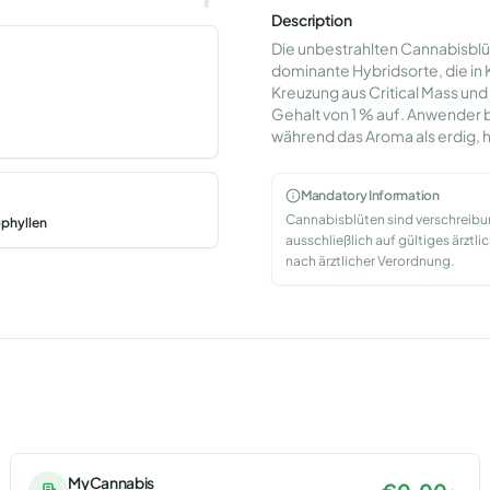
Description
Die unbestrahlten Cannabisblü
dominante Hybridsorte, die in
Kreuzung aus Critical Mass un
Gehalt von 1 % auf. Anwender 
während das Aroma als erdig, 
Mandatory Information
Cannabisblüten sind verschreib
phyllen
ausschließlich auf gültiges ärzt
nach ärztlicher Verordnung.
MyCannabis