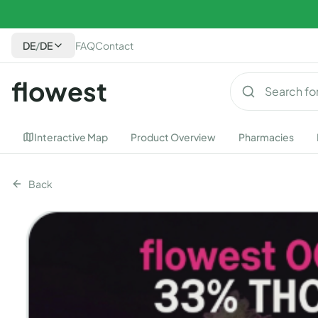
DE
/
DE
FAQ
Contact
flowest
Interactive Map
Product Overview
Pharmacies
Back