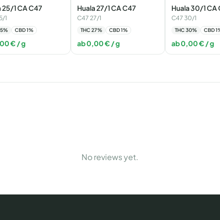
a 25/1 CA C47
Huala 27/1 CA C47
Huala 30/1 CA
5/1
C47 27/1
C47 30/1
5
%
CBD
1
%
THC
27
%
CBD
1
%
THC
30
%
CBD
1
,00
€
/ g
ab
0,00
€
/ g
ab
0,00
€
/ g
No reviews yet.