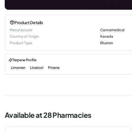
Product Details
Manufacturer
Cannamedical
Country of Origin
Kanada
Product Type
Blueten
Terpene Profile
Limonen
Linalool
Pinene
Available at 28 Pharmacies