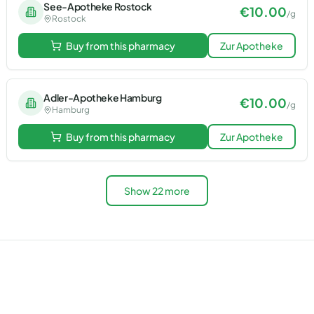
See-Apotheke Rostock
€
10.00
/
g
Rostock
Buy from this pharmacy
Zur Apotheke
Adler-Apotheke Hamburg
€
10.00
/
g
Hamburg
Buy from this pharmacy
Zur Apotheke
Show 22 more