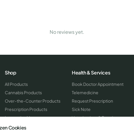
No reviews yet.
Shop
Health & Services
All Products
Book Doctor Appointment
Cannabis Products
Telemedicine
Over-the-Counter Products
Request Prescription
Prescription Products
Sick Note
Interactive Map
Veterinarians & Practices
House Visit for Pets
tzen Cookies