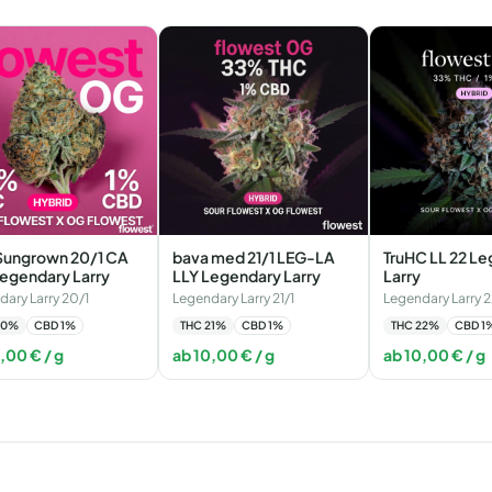
Sungrown 20/1 CA
bava med 21/1 LEG-LA
TruHC LL 22 L
Legendary Larry
LLY Legendary Larry
Larry
ary Larry 20/1
Legendary Larry 21/1
Legendary Larry 2
20
%
CBD
1
%
THC
21
%
CBD
1
%
THC
22
%
CBD
1
0,00
€
/ g
ab
10,00
€
/ g
ab
10,00
€
/ g