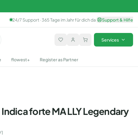
24/7 Support · 365 Tage im Jahr für dich da
|
Support & Hilfe
Services
e
flowest+
Register as Partner
Indica forte MA LLY Legendary
/1