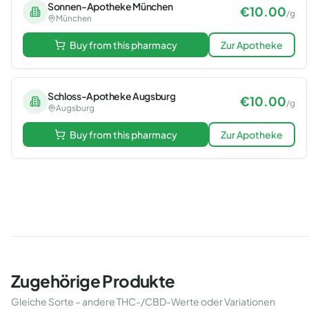
Sonnen-Apotheke München
€
10.00
/
g
München
Buy from this pharmacy
Zur Apotheke
Schloss-Apotheke Augsburg
€
10.00
/
g
Augsburg
Buy from this pharmacy
Zur Apotheke
Zugehörige Produkte
Gleiche Sorte – andere THC-/CBD-Werte oder Variationen