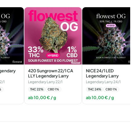
egendary
420 Sungrown 22/1 CA
NICE 24/1 LED
LLY Legendary Larry
Legendary Larry
2/1
Legendary Larry 22/1
Legendary Larry 24/1
%
THC
22
%
CBD
1
%
THC
24
%
CBD
1
%
ab
10,00
€
/ g
ab
10,00
€
/ g