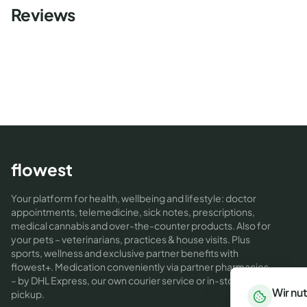
Reviews
flowest
Your platform for health, wellbeing and lifestyle: doctor
appointments, telemedicine, sick notes, prescriptions,
medical cannabis and over-the-counter products. Also for
your pets – veterinarians, practices & house visits. Plus
sports, wellness and exclusive partner benefits with
flowest+. Medication conveniently via partner pharmacies
– by DHL Express, our own courier service or in-store
Wir nu
pickup.