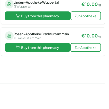
Linden-Apotheke Wuppertal
€
10.00
/
g
Wuppertal
Buy from this pharmacy
Zur Apotheke
Rosen-Apotheke Frankfurt am Main
€
10.00
/
g
Frankfurt am Main
Buy from this pharmacy
Zur Apotheke