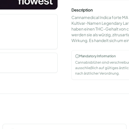
Description
Cannamedical Indica forte MA L
Kultivar-Namen Legendary Larry
haben einen THC-Gehalt von c
werden sie als würzig, zitrusa
Wirkung. Es handelt sich um e
Mandatory Information
Cannabisblüten sind verschreib
ausschließlich auf gültiges ärzt
nach ärztlicher Verordnung.