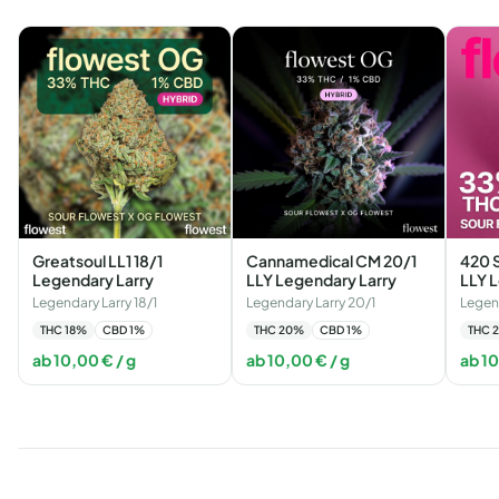
Greatsoul LL1 18/1
Cannamedical CM 20/1
420 
Legendary Larry
LLY Legendary Larry
LLY 
Legendary Larry 18/1
Legendary Larry 20/1
Legend
THC
18
%
CBD
1
%
THC
20
%
CBD
1
%
THC
ab
10,00
€
/ g
ab
10,00
€
/ g
ab
1