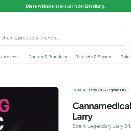
Diese Website ist aktuell in der Erstellung.
Notdienst
Doctors & Practices
Tierärzte & Praxen
Guid
INDICA
Larry OG x Legend OG
Cannamedical 
Larry
Strain
:
Legendary Larry 24