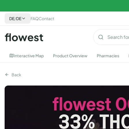
DE
/
DE
FAQ
Contact
flowest
Interactive Map
Product Overview
Pharmacies
Back