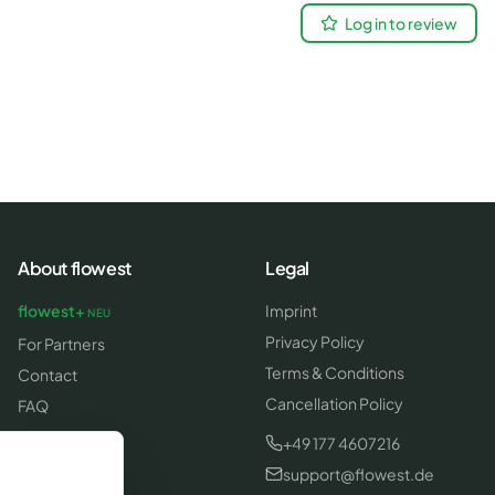
Log in to review
About flowest
Legal
flowest+
Imprint
NEU
Privacy Policy
For Partners
Terms & Conditions
Contact
Cancellation Policy
FAQ
Report Error
+49 177 4607216
support@flowest.de