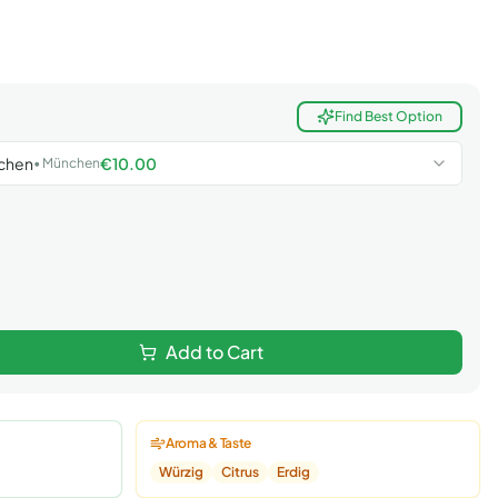
Find Best Option
chen
€
10.00
•
München
Add to Cart
Aroma & Taste
Würzig
Citrus
Erdig