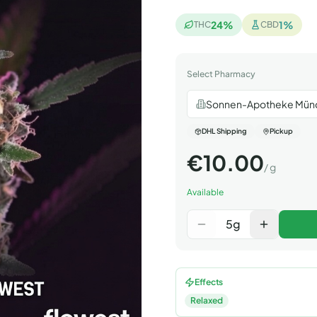
24
%
1
%
THC
CBD
Select Pharmacy
Sonnen-Apotheke Mün
DHL Shipping
Pickup
€
10.00
/
g
Available
5
g
Effects
Relaxed