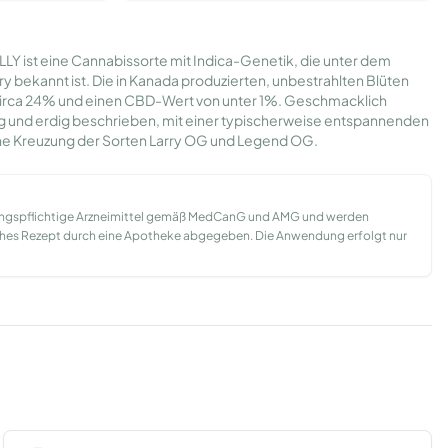
LY ist eine Cannabissorte mit Indica-Genetik, die unter dem
 bekannt ist. Die in Kanada produzierten, unbestrahlten Blüten
irca 24% und einen CBD-Wert von unter 1%. Geschmacklich
rtig und erdig beschrieben, mit einer typischerweise entspannenden
ine Kreuzung der Sorten Larry OG und Legend OG.
ungspflichtige Arzneimittel gemäß MedCanG und AMG und werden
liches Rezept durch eine Apotheke abgegeben. Die Anwendung erfolgt nur