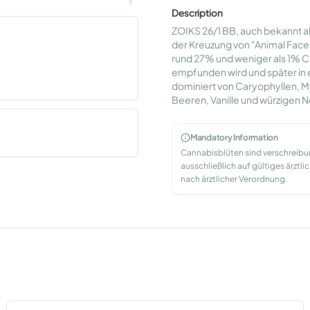
Description
ZOIKS 26/1 BB, auch bekannt al
der Kreuzung von "Animal Face"
rund 27% und weniger als 1% CBD
empfunden wird und später in 
dominiert von Caryophyllen, 
Beeren, Vanille und würzigen N
Mandatory Information
Cannabisblüten sind verschreib
ausschließlich auf gültiges ärzt
nach ärztlicher Verordnung.