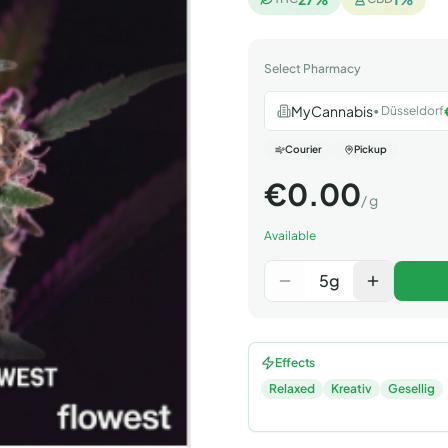
Select Pharmacy
MyCannabis
•
Düsseldorf
Courier
Pickup
€
0.00
/
g
Available
5
g
Effects
Relaxed
Kreativ
Gesellig