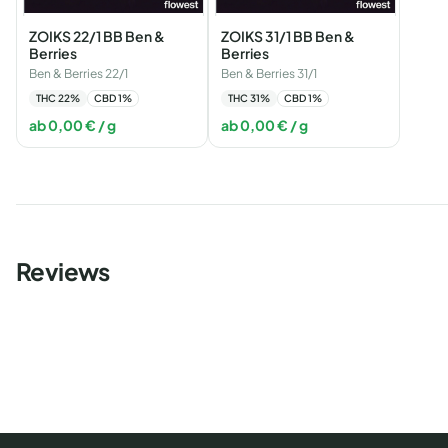
ZOIKS 22/1 BB Ben &
ZOIKS 31/1 BB Ben &
Berries
Berries
Ben & Berries 22/1
Ben & Berries 31/1
THC
22
%
CBD
1
%
THC
31
%
CBD
1
%
ab
0,00
€
/ g
ab
0,00
€
/ g
Reviews