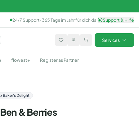
24/7 Support · 365 Tage im Jahr für dich da
|
Support & Hilfe
Services
e
flowest+
Register as Partner
x Baker's Delight
Ben & Berries