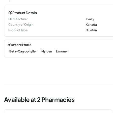
Product Details
Manufacturer
avaay
Country of Origin
Kanada
Product Type
Blueten
Terpene Profile
Beta-Caryophyllen
Myrcen
Limonen
Available at 2 Pharmacies