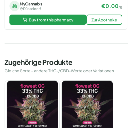
MyCannabis
€
0.00
/
g
Düsseldorf
Buy from this pharmacy
Zur Apotheke
Zugehörige Produkte
Gleiche Sorte – andere THC-/CBD-Werte oder Variationen