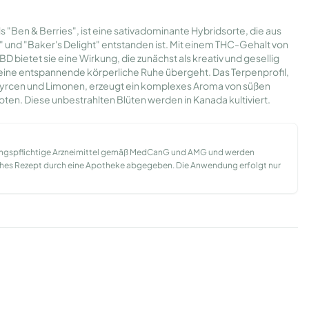
s "Ben & Berries", ist eine sativadominante Hybridsorte, die aus
 und "Baker's Delight" entstanden ist. Mit einem THC-Gehalt von
 bietet sie eine Wirkung, die zunächst als kreativ und gesellig
eine entspannende körperliche Ruhe übergeht. Das Terpenprofil,
Myrcen und Limonen, erzeugt ein komplexes Aroma von süßen
oten. Diese unbestrahlten Blüten werden in Kanada kultiviert.
ungspflichtige Arzneimittel gemäß MedCanG und AMG und werden
liches Rezept durch eine Apotheke abgegeben. Die Anwendung erfolgt nur