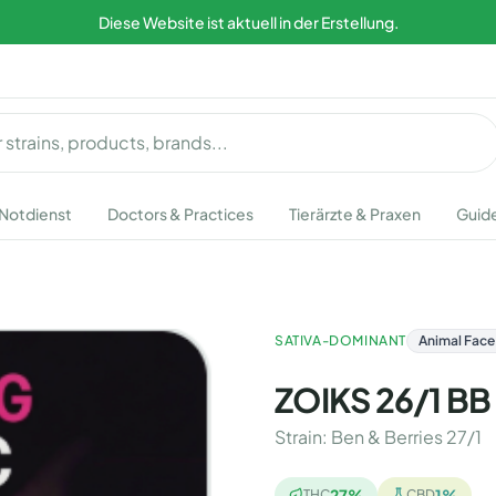
Diese Website ist aktuell in der Erstellung.
Notdienst
Doctors & Practices
Tierärzte & Praxen
Guid
SATIVA-DOMINANT
Animal Face 
ZOIKS 26/1 BB 
Strain
:
Ben & Berries 27/1
27
%
1
%
THC
CBD