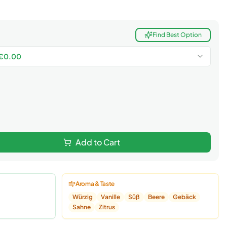
Find Best Option
€
0.00
Add to Cart
Aroma & Taste
Würzig
Vanille
Süß
Beere
Gebäck
Sahne
Zitrus