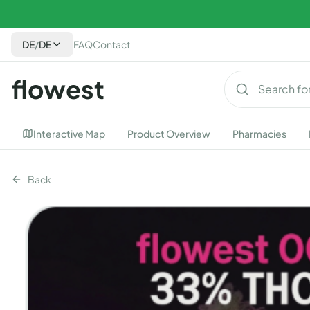
DE
/
DE
FAQ
Contact
flowest
Interactive Map
Product Overview
Pharmacies
Back