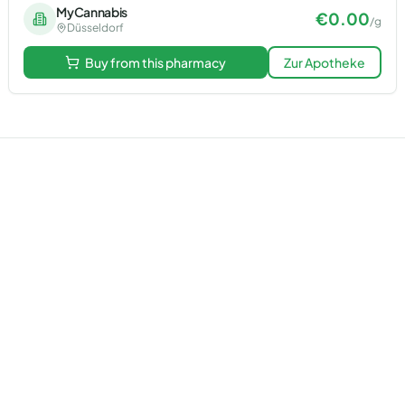
MyCannabis
€
0.00
/
g
Düsseldorf
Buy from this pharmacy
Zur Apotheke