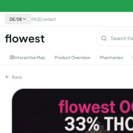
DE
/
DE
FAQ
Contact
flowest
Interactive Map
Product Overview
Pharmacies
Back