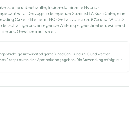
e ist eine unbestrahlte, Indica-dominante Hybrid-
ngebaut wird. Der zugrundeliegende Strain ist LA Kush Cake, eine
Wedding Cake. Mit einem THC-Gehalt von circa 30% und 1% CBD
ende, schläfrige und anregende Wirkung zugeschrieben, während
nille und Gewürzen aufweist.
ungspflichtige Arzneimittel gemäß MedCanG und AMG und werden
liches Rezept durch eine Apotheke abgegeben. Die Anwendung erfolgt nur