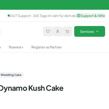
24/7 Support · 365 Tage im Jahr für dich da
|
Support & Hilfe
Services
e
flowest+
Register as Partner
 x Wedding Cake
 Dynamo Kush Cake