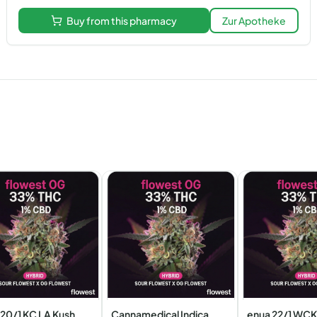
Buy from this pharmacy
Zur Apotheke
 20/1 KC LA Kush
Cannamedical Indica
enua 22/1 WCK