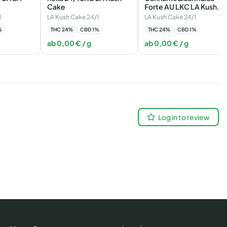
Cake
Forte AU LKC LA Kush
Cake
1
LA Kush Cake 24/1
LA Kush Cake 24/1
%
THC
24
%
CBD
1
%
THC
24
%
CBD
1
%
ab
0,00
€
/ g
ab
0,00
€
/ g
Log in to review