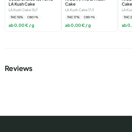
LA Kush Cake
Cake
Cak
LA Kush Cake 15/1
LA Kush Cake 17/1
LA Ku
THC
15
%
CBD
1
%
THC
17
%
CBD
1
%
THC
ab
0,00
€
/ g
ab
0,00
€
/ g
ab
0
Reviews