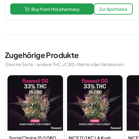
Buy from this pharmacy
Zur Apotheke
Zugehörige Produkte
Gleiche Sorte – andere THC-/CBD-Werte oder Variationen
Social Choice 15/1 GRO
NICE 17/1 KC LA Kush
NICE