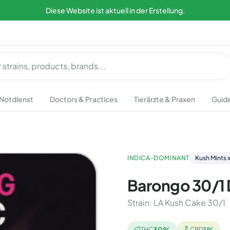
Diese Website ist aktuell in der Erstellung.
Notdienst
Doctors & Practices
Tierärzte & Praxen
Guid
INDICA-DOMINANT
Kush Mints
Barongo 30/1
Strain
:
LA Kush Cake 30/1
30
%
1
%
THC
CBD