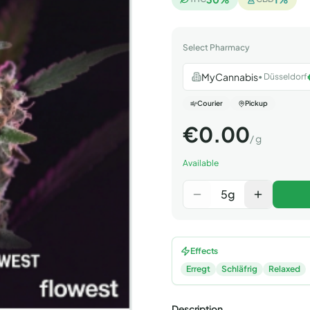
Select Pharmacy
MyCannabis
•
Düsseldorf
Courier
Pickup
€
0.00
/
g
Available
5
g
Effects
Erregt
Schläfrig
Relaxed
Description