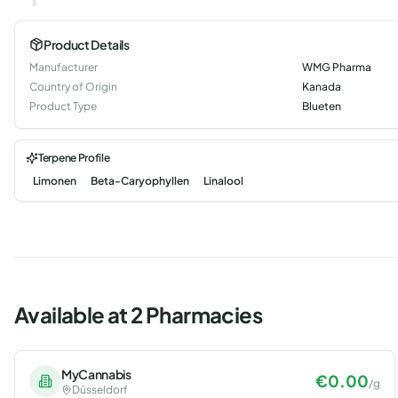
Product Details
Manufacturer
WMG Pharma
Country of Origin
Kanada
Product Type
Blueten
Terpene Profile
Limonen
Beta-Caryophyllen
Linalool
Available at 2 Pharmacies
MyCannabis
€
0.00
/
g
Düsseldorf