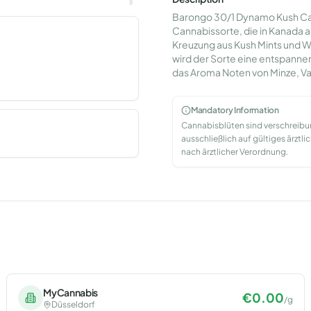
Barongo 30/1 Dynamo Kush Cak
Cannabissorte, die in Kanada a
Kreuzung aus Kush Mints und 
wird der Sorte eine entspann
das Aroma Noten von Minze, Va
Mandatory Information
Cannabisblüten sind verschreib
ausschließlich auf gültiges ärzt
nach ärztlicher Verordnung.
MyCannabis
€
0.00
/
g
Düsseldorf