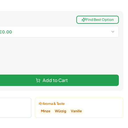
Find Best Option
€
0.00
Add to Cart
Aroma & Taste
Minze
Würzig
Vanille