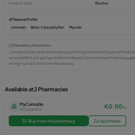
Product Type
Blueten
Terpene Profile
Limonen
Beta-Caryophyllen
Myrcen
Mandatory Information
Cannabisblüten sind verschreibungspflichtige Arzneimittel gemäß Med
ausschließlich auf gültiges ärztliches Rezept durch eine Apotheke abge
erfolgt nur nach ärztlicher Verordnung.
Available at 2 Pharmacies
MyCannabis
€
0.00
/
g
Düsseldorf
Buy from this pharmacy
Zur Apotheke