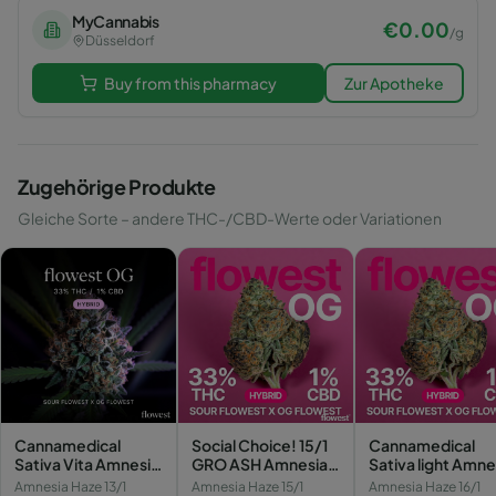
MyCannabis
€
0.00
/
g
Düsseldorf
Buy from this pharmacy
Zur Apotheke
Zugehörige Produkte
Gleiche Sorte – andere THC-/CBD-Werte oder Variationen
Cannamedical
Social Choice! 15/1
Cannamedical
Sativa Vita Amnesia
GRO ASH Amnesia
Sativa light Amne
Haze
Haze
Haze
Amnesia Haze 13/1
Amnesia Haze 15/1
Amnesia Haze 16/1