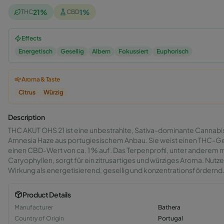
21
%
1
%
THC
CBD
Effects
Energetisch
Gesellig
Albern
Fokussiert
Euphorisch
Aroma & Taste
Citrus
Würzig
Description
THC AKUT OHS 21 ist eine unbestrahlte, Sativa-dominante Cannabi
Amnesia Haze aus portugiesischem Anbau. Sie weist einen THC-Ge
einen CBD-Wert von ca. 1 % auf. Das Terpenprofil, unter anderem 
Caryophyllen, sorgt für ein zitrusartiges und würziges Aroma. Nutz
Wirkung als energetisierend, gesellig und konzentrationsfördernd
Product Details
Manufacturer
Bathera
Country of Origin
Portugal