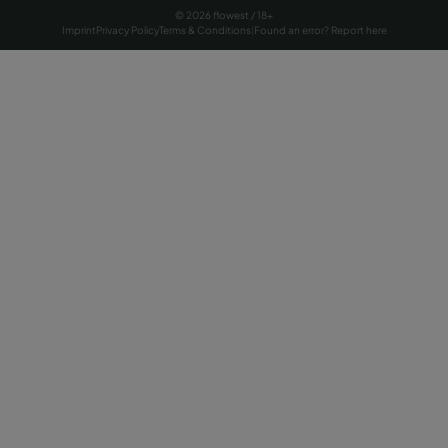
© 2026 flowest / 18+
Imprint
Privacy Policy
Terms & Conditions
|
Found an error? Report here