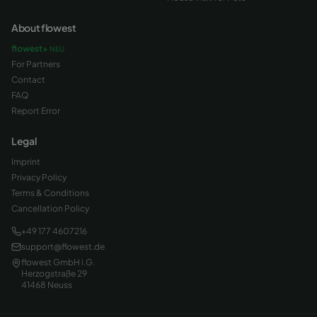
About flowest
flowest+
NEU
For Partners
Contact
FAQ
Report Error
Legal
Imprint
Privacy Policy
Terms & Conditions
Cancellation Policy
+49 177 4607216
support@flowest.de
flowest GmbH i.G.
Herzogstraße 29
41468 Neuss