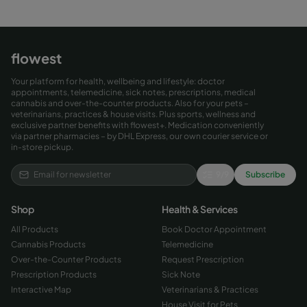
flowest
Your platform for health, wellbeing and lifestyle: doctor
appointments, telemedicine, sick notes, prescriptions, medical
cannabis and over-the-counter products. Also for your pets –
veterinarians, practices & house visits. Plus sports, wellness and
exclusive partner benefits with flowest+. Medication conveniently
via partner pharmacies – by DHL Express, our own courier service or
in-store pickup.
9
/
9
Subscribe
Shop
Health & Services
All Products
Book Doctor Appointment
Cannabis Products
Telemedicine
Over-the-Counter Products
Request Prescription
Prescription Products
Sick Note
Interactive Map
Veterinarians & Practices
House Visit for Pets