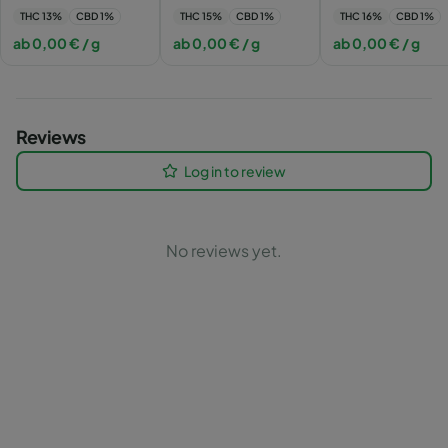
THC
13
%
CBD
1
%
THC
15
%
CBD
1
%
THC
16
%
CBD
1
%
ab
0,00
€
/ g
ab
0,00
€
/ g
ab
0,00
€
/ g
Reviews
Log in to review
No reviews yet.