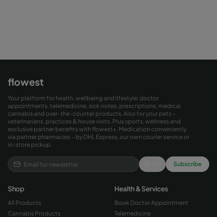
flowest
Your platform for health, wellbeing and lifestyle: doctor
appointments, telemedicine, sick notes, prescriptions, medical
cannabis and over-the-counter products. Also for your pets –
veterinarians, practices & house visits. Plus sports, wellness and
exclusive partner benefits with flowest+. Medication conveniently
via partner pharmacies – by DHL Express, our own courier service or
in-store pickup.
9
/
9
Subscribe
Shop
Health & Services
All Products
Book Doctor Appointment
Cannabis Products
Telemedicine