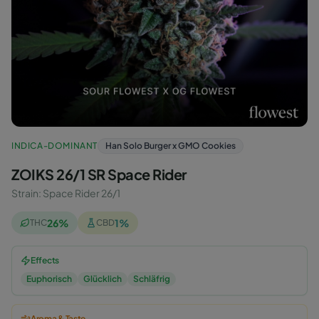
INDICA-DOMINANT
Han Solo Burger x GMO Cookies
ZOIKS 26/1 SR Space Rider
Strain
:
Space Rider 26/1
26
%
1
%
THC
CBD
Effects
Euphorisch
Glücklich
Schläfrig
Aroma & Taste