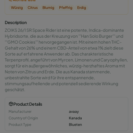
Würzig
Citrus
Blumig
Pfeffrig
Erdig
Description
ZOIKS 26/1 SR Space Rider ist eine potente, Indica-dominante
Hybridsorte, die aus der Kreuzung von '''Han Solo Burger''' und
'''GMO Cookies''' hervorgegangen ist. Mit einem hohen THC-
Gehalt von 26% und einem CBD-Anteil von etwa 1% zielt diese
Sorte auf erfahrene Anwender ab. Das charakteristische
Terpenprofil, angeführt von Myrcen, Limonen und Caryophyllen,
sorgt für ein außergewöhnliches, würzig-herzhaftes Aroma mit
Noten von Zitrus und Erde. Die aus Kanada stammende,
unbestrahlte Sorte wird für ihre entspannende,
stimmungsaufhellende und potenziell sedierende Wirkung
geschätzt.
Product Details
Manufacturer
avaay
Country of Origin
Kanada
Product Type
Blueten