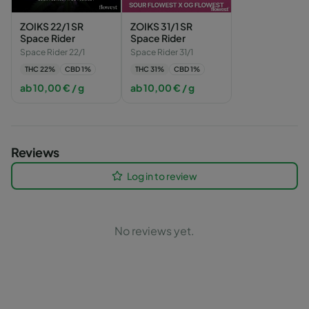
ZOIKS 22/1 SR
ZOIKS 31/1 SR
Space Rider
Space Rider
Space Rider 22/1
Space Rider 31/1
THC
22
%
CBD
1
%
THC
31
%
CBD
1
%
ab
10,00
€
/ g
ab
10,00
€
/ g
Reviews
Log in to review
No reviews yet.