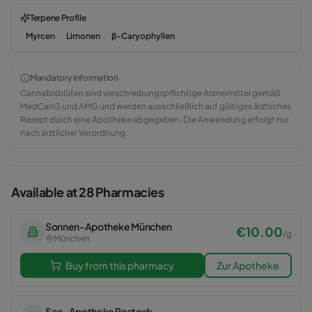
Terpene Profile
Myrcen
Limonen
β-Caryophyllen
Mandatory Information
Cannabisblüten sind verschreibungspflichtige Arzneimittel gemäß
MedCanG und AMG und werden ausschließlich auf gültiges ärztliches
Rezept durch eine Apotheke abgegeben. Die Anwendung erfolgt nur
nach ärztlicher Verordnung.
Available at 28 Pharmacies
Sonnen-Apotheke München
€
10.00
/
g
München
Buy from this pharmacy
Zur Apotheke
See-Apotheke Rostock