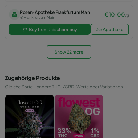
Rosen-Apotheke Frankfurt am Main
€
10.00
/
g
Frankfurt am Main
Buy from this pharmacy
Zur Apotheke
Show 22 more
Zugehörige Produkte
Gleiche Sorte – andere THC-/CBD-Werte oder Variationen