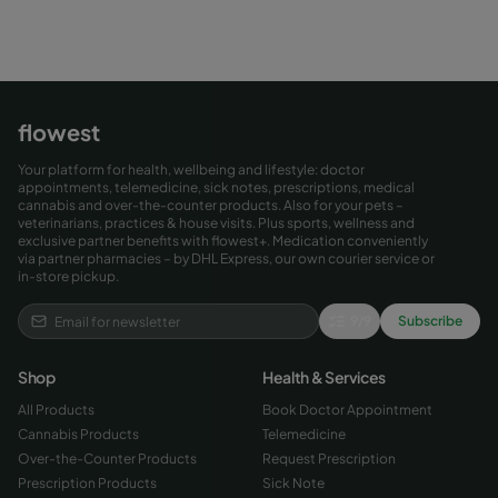
flowest
Your platform for health, wellbeing and lifestyle: doctor
appointments, telemedicine, sick notes, prescriptions, medical
cannabis and over-the-counter products. Also for your pets –
veterinarians, practices & house visits. Plus sports, wellness and
exclusive partner benefits with flowest+. Medication conveniently
via partner pharmacies – by DHL Express, our own courier service or
in-store pickup.
9
/
9
Subscribe
Shop
Health & Services
All Products
Book Doctor Appointment
Cannabis Products
Telemedicine
Over-the-Counter Products
Request Prescription
Prescription Products
Sick Note