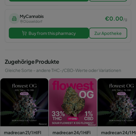
MyCannabis
€
0.00
/
g
Düsseldorf
Buy from this pharmacy
Zur Apotheke
Zugehörige Produkte
Gleiche Sorte – andere THC-/CBD-Werte oder Variationen
madrecan 21/1 HIFI
madrecan 24/1 HiFi
madrecan 24/1 Mi