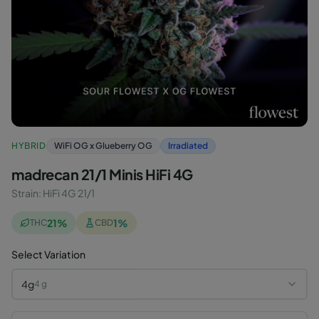
HYBRID
WiFi OG x Glueberry OG
Irradiated
madrecan 21/1 Minis HiFi 4G
Strain
:
HiFi 4G 21/1
21
%
1
%
THC
CBD
Select Variation
4g
4
g