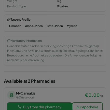
Weight
4
g
Product Type
Blueten
Terpene Profile
Limonen
Alpha-Pinen
Beta-Pinen
Myrcen
Mandatory Information
Cannabisblüten sind verschreibungspflichtige Arzneimittel gemäß
MedCanG und AMG und werden ausschließlich auf gültiges ärztliches
Rezept durch eine Apotheke abgegeben. Die Anwendung erfolgt nur
nach ärztlicher Verordnung.
Available at 2 Pharmacies
MyCannabis
€
0.00
/
g
Düsseldorf
Buy from this pharmacy
Zur Apotheke