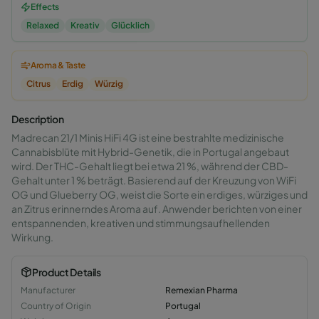
Effects
Relaxed
Kreativ
Glücklich
Aroma & Taste
Citrus
Erdig
Würzig
Description
Madrecan 21/1 Minis HiFi 4G ist eine bestrahlte medizinische
Cannabisblüte mit Hybrid-Genetik, die in Portugal angebaut
wird. Der THC-Gehalt liegt bei etwa 21 %, während der CBD-
Gehalt unter 1 % beträgt. Basierend auf der Kreuzung von WiFi
OG und Glueberry OG, weist die Sorte ein erdiges, würziges und
an Zitrus erinnerndes Aroma auf. Anwender berichten von einer
entspannenden, kreativen und stimmungsaufhellenden
Wirkung.
Product Details
Manufacturer
Remexian Pharma
Country of Origin
Portugal