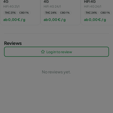
4G
4G
HiFi 4G
HiFi 4G 21/1
HiFi 4G 24/1
HiFi 4G 24/1
THC
21
%
CBD
1
%
THC
24
%
CBD
1
%
THC
24
%
CBD
1
%
ab
0,00
€
/ g
ab
0,00
€
/ g
ab
0,00
€
/ g
Reviews
Log in to review
No reviews yet.