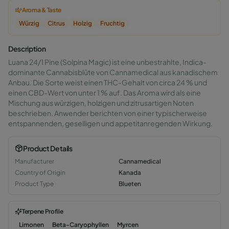
Aroma & Taste
Würzig
Citrus
Holzig
Fruchtig
Description
Luana 24/1 Pine (Solpina Magic) ist eine unbestrahlte, Indica-
dominante Cannabisblüte von Cannamedical aus kanadischem
Anbau. Die Sorte weist einen THC-Gehalt von circa 24 % und
einen CBD-Wert von unter 1 % auf. Das Aroma wird als eine
Mischung aus würzigen, holzigen und zitrusartigen Noten
beschrieben. Anwender berichten von einer typischerweise
entspannenden, geselligen und appetitanregenden Wirkung.
Product Details
Manufacturer
Cannamedical
Country of Origin
Kanada
Product Type
Blueten
Terpene Profile
Limonen
Beta-Caryophyllen
Myrcen