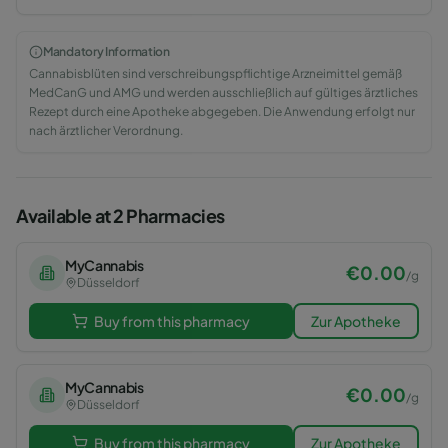
Mandatory Information
Cannabisblüten sind verschreibungspflichtige Arzneimittel gemäß
MedCanG und AMG und werden ausschließlich auf gültiges ärztliches
Rezept durch eine Apotheke abgegeben. Die Anwendung erfolgt nur
nach ärztlicher Verordnung.
Available at 2 Pharmacies
MyCannabis
€
0.00
/
g
Düsseldorf
Buy from this pharmacy
Zur Apotheke
MyCannabis
€
0.00
/
g
Düsseldorf
Buy from this pharmacy
Zur Apotheke