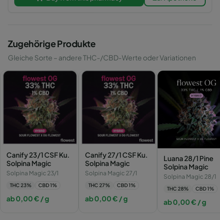
Zugehörige Produkte
Gleiche Sorte – andere THC-/CBD-Werte oder Variationen
Canify 23/1 CSF Ku.
Canify 27/1 CSF Ku.
Luana 28/1 Pine
Solpina Magic
Solpina Magic
Solpina Magic
Solpina Magic 23/1
Solpina Magic 27/1
Solpina Magic 28/1
THC
23
%
CBD
1
%
THC
27
%
CBD
1
%
THC
28
%
CBD
1
%
ab
0,00
€
/ g
ab
0,00
€
/ g
ab
0,00
€
/ g