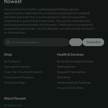
flowest
Your platform for health, wellbeing and lifestyle: doctor
appointments, telemedicine, sick notes, prescriptions, medical
cannabis and over-the-counter products. Also for your pets –
veterinarians, practices & house visits. Plus sports, wellness and
exclusive partner benefits with flowest+. Medication conveniently
via partner pharmacies – by DHL Express, our own courier service or
in-store pickup.
9
/
9
Subscribe
Shop
Health & Services
All Products
Book Doctor Appointment
Cannabis Products
Telemedicine
Over-the-Counter Products
Request Prescription
Prescription Products
Sick Note
Interactive Map
Veterinarians & Practices
House Visit for Pets
About flowest
flowest+
NEU