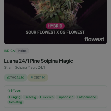
INDICA
Indica
Luana 24/1 Pine Solpina Magic
Strain
:
Solpina Magic 24/1
24
%
1
%
THC
CBD
Effects
Hungrig
Gesellig
Glücklich
Euphorisch
Entspannend
Schläfrig