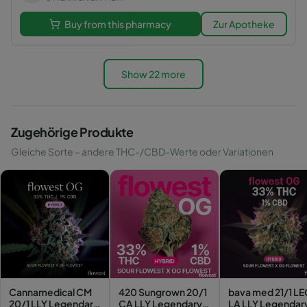
Buy from this pharmacy
Zur Apotheke
Show 22 more
Zugehörige Produkte
Gleiche Sorte – andere THC-/CBD-Werte oder Variationen
Cannamedical CM
420 Sungrown 20/1
bava med 21/1 L
20/1 LLY Legendary
CA LLY Legendary
LA LLY Legendar