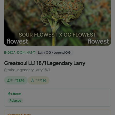
INDICA-DOMINANT
Larry OG x Legend OG
Greatsoul LL1 18/1 Legendary Larry
Strain
:
Legendary Larry 18/1
18
%
1
%
THC
CBD
Effects
Relaxed
Aroma & Taste