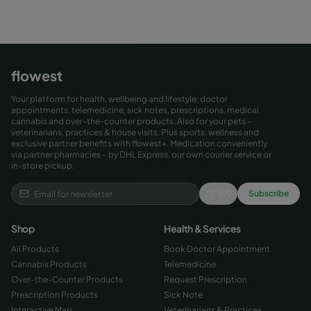
flowest
Your platform for health, wellbeing and lifestyle: doctor
appointments, telemedicine, sick notes, prescriptions, medical
cannabis and over-the-counter products. Also for your pets –
veterinarians, practices & house visits. Plus sports, wellness and
exclusive partner benefits with flowest+. Medication conveniently
via partner pharmacies – by DHL Express, our own courier service or
in-store pickup.
9
/
9
Subscribe
Shop
Health & Services
All Products
Book Doctor Appointment
Cannabis Products
Telemedicine
Over-the-Counter Products
Request Prescription
Prescription Products
Sick Note
Interactive Map
Veterinarians & Practices