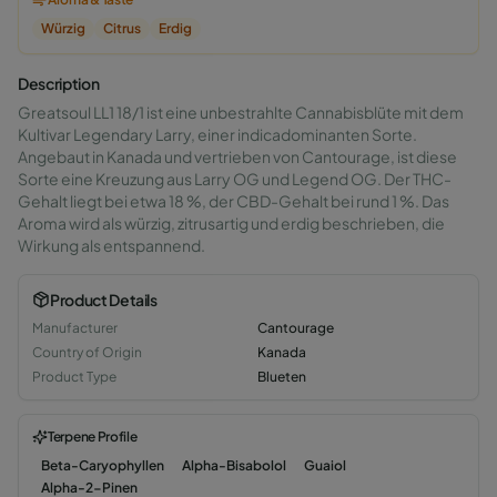
Würzig
Citrus
Erdig
Description
Greatsoul LL1 18/1 ist eine unbestrahlte Cannabisblüte mit dem
Kultivar Legendary Larry, einer indicadominanten Sorte.
Angebaut in Kanada und vertrieben von Cantourage, ist diese
Sorte eine Kreuzung aus Larry OG und Legend OG. Der THC-
Gehalt liegt bei etwa 18 %, der CBD-Gehalt bei rund 1 %. Das
Aroma wird als würzig, zitrusartig und erdig beschrieben, die
Wirkung als entspannend.
Product Details
Manufacturer
Cantourage
Country of Origin
Kanada
Product Type
Blueten
Terpene Profile
Beta-Caryophyllen
Alpha-Bisabolol
Guaiol
Alpha-2-Pinen