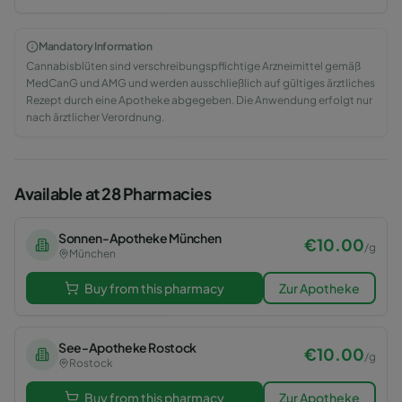
Mandatory Information
Cannabisblüten sind verschreibungspflichtige Arzneimittel gemäß
MedCanG und AMG und werden ausschließlich auf gültiges ärztliches
Rezept durch eine Apotheke abgegeben. Die Anwendung erfolgt nur
nach ärztlicher Verordnung.
Available at 28 Pharmacies
Sonnen-Apotheke München
€
10.00
/
g
München
Buy from this pharmacy
Zur Apotheke
See-Apotheke Rostock
€
10.00
/
g
Rostock
Buy from this pharmacy
Zur Apotheke