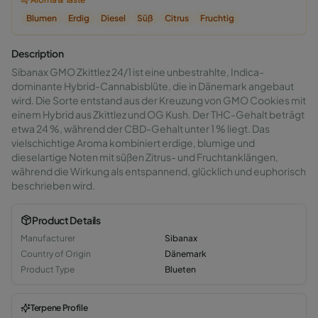
Blumen
Erdig
Diesel
Süß
Citrus
Fruchtig
Description
Sibanax GMO Zkittlez 24/1 ist eine unbestrahlte, Indica-
dominante Hybrid-Cannabisblüte, die in Dänemark angebaut
wird. Die Sorte entstand aus der Kreuzung von GMO Cookies mit
einem Hybrid aus Zkittlez und OG Kush. Der THC-Gehalt beträgt
etwa 24 %, während der CBD-Gehalt unter 1 % liegt. Das
vielschichtige Aroma kombiniert erdige, blumige und
dieselartige Noten mit süßen Zitrus- und Fruchtanklängen,
während die Wirkung als entspannend, glücklich und euphorisch
beschrieben wird.
Product Details
Manufacturer
Sibanax
Country of Origin
Dänemark
Product Type
Blueten
Terpene Profile