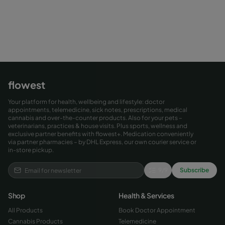
flowest
Your platform for health, wellbeing and lifestyle: doctor
appointments, telemedicine, sick notes, prescriptions, medical
cannabis and over-the-counter products. Also for your pets –
veterinarians, practices & house visits. Plus sports, wellness and
exclusive partner benefits with flowest+. Medication conveniently
via partner pharmacies – by DHL Express, our own courier service or
in-store pickup.
9
/
9
Subscribe
Shop
Health & Services
All Products
Book Doctor Appointment
Cannabis Products
Telemedicine