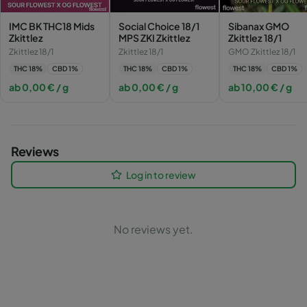
IMC BK THC18 Mids
Social Choice 18/1
Sibanax GMO
Zkittlez
MPS ZKI Zkittlez
Zkittlez 18/1
Zkittlez 18/1
Zkittlez 18/1
GMO Zkittlez 18/1
THC
18
%
CBD
1
%
THC
18
%
CBD
1
%
THC
18
%
CBD
1
%
ab
0,00
€
/ g
ab
0,00
€
/ g
ab
10,00
€
/ g
Reviews
Log in to review
No reviews yet.