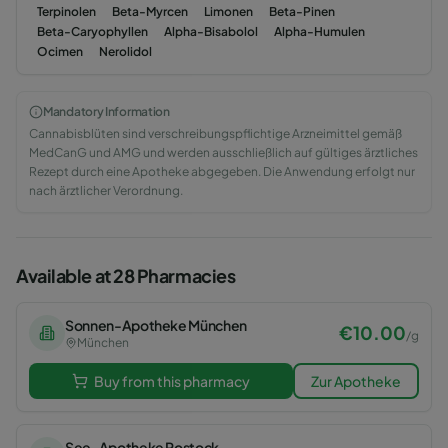
Terpinolen
Beta-Myrcen
Limonen
Beta-Pinen
Beta-Caryophyllen
Alpha-Bisabolol
Alpha-Humulen
Ocimen
Nerolidol
Mandatory Information
Cannabisblüten sind verschreibungspflichtige Arzneimittel gemäß
MedCanG und AMG und werden ausschließlich auf gültiges ärztliches
Rezept durch eine Apotheke abgegeben. Die Anwendung erfolgt nur
nach ärztlicher Verordnung.
Available at 28 Pharmacies
Sonnen-Apotheke München
€
10.00
/
g
München
Buy from this pharmacy
Zur Apotheke
See-Apotheke Rostock