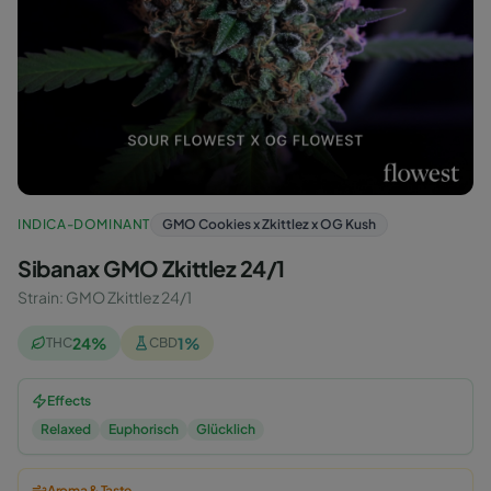
INDICA-DOMINANT
GMO Cookies x Zkittlez x OG Kush
Sibanax GMO Zkittlez 24/1
Strain
:
GMO Zkittlez 24/1
24
%
1
%
THC
CBD
Effects
Relaxed
Euphorisch
Glücklich
Aroma & Taste