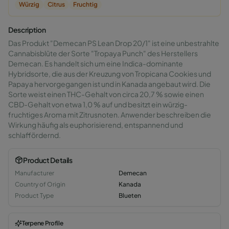
Würzig
Citrus
Fruchtig
Description
Das Produkt "Demecan PS Lean Drop 20/1" ist eine unbestrahlte
Cannabisblüte der Sorte "Tropaya Punch" des Herstellers
Demecan. Es handelt sich um eine Indica-dominante
Hybridsorte, die aus der Kreuzung von Tropicana Cookies und
Papaya hervorgegangen ist und in Kanada angebaut wird. Die
Sorte weist einen THC-Gehalt von circa 20,7 % sowie einen
CBD-Gehalt von etwa 1,0 % auf und besitzt ein würzig-
fruchtiges Aroma mit Zitrusnoten. Anwender beschreiben die
Wirkung häufig als euphorisierend, entspannend und
schlaffördernd.
Product Details
Manufacturer
Demecan
Country of Origin
Kanada
Product Type
Blueten
Terpene Profile