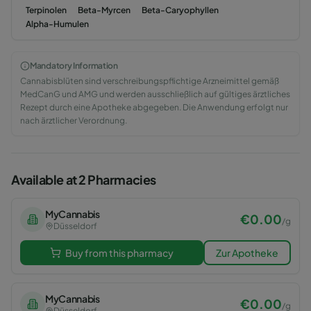
Terpinolen
Beta-Myrcen
Beta-Caryophyllen
Alpha-Humulen
Mandatory Information
Cannabisblüten sind verschreibungspflichtige Arzneimittel gemäß
MedCanG und AMG und werden ausschließlich auf gültiges ärztliches
Rezept durch eine Apotheke abgegeben. Die Anwendung erfolgt nur
nach ärztlicher Verordnung.
Available at 2 Pharmacies
MyCannabis
€
0.00
/
g
Düsseldorf
Buy from this pharmacy
Zur Apotheke
MyCannabis
€
0.00
/
g
Düsseldorf