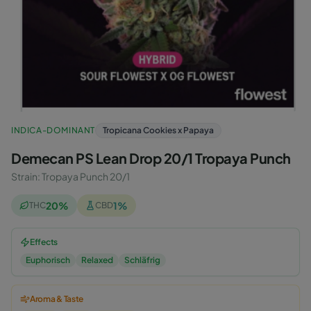
INDICA-DOMINANT
Tropicana Cookies x Papaya
Demecan PS Lean Drop 20/1 Tropaya Punch
Strain
:
Tropaya Punch 20/1
20
%
1
%
THC
CBD
Effects
Euphorisch
Relaxed
Schläfrig
Aroma & Taste