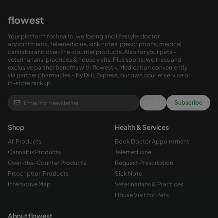
flowest
Your platform for health, wellbeing and lifestyle: doctor
appointments, telemedicine, sick notes, prescriptions, medical
cannabis and over-the-counter products. Also for your pets –
veterinarians, practices & house visits. Plus sports, wellness and
exclusive partner benefits with flowest+. Medication conveniently
via partner pharmacies – by DHL Express, our own courier service or
in-store pickup.
9
/
9
Subscribe
Shop
Health & Services
All Products
Book Doctor Appointment
Cannabis Products
Telemedicine
Over-the-Counter Products
Request Prescription
Prescription Products
Sick Note
Interactive Map
Veterinarians & Practices
House Visit for Pets
About flowest