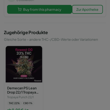
Buy from this pharmacy
Zur Apotheke
Zugehörige Produkte
Gleiche Sorte – andere THC-/CBD-Werte oder Variationen
Demecan PS Lean
Drop 22/1 Tropaya
Punch
Tropaya Punch 22/1
THC
22
%
CBD
1
%
ab
0,00
€
/ g