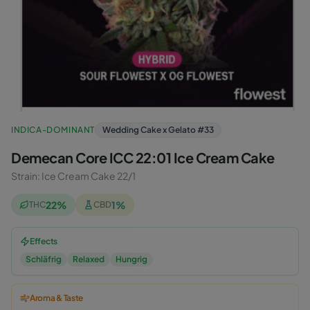
INDICA-DOMINANT
Wedding Cake x Gelato #33
Demecan Core ICC 22:01 Ice Cream Cake
Strain
:
Ice Cream Cake 22/1
22
%
1
%
THC
CBD
Effects
Schläfrig
Relaxed
Hungrig
Aroma & Taste