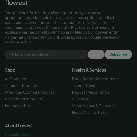
flowest
Your platform for health, wellbeing and lifestyle: doctor
appointments, telemedicine, sick notes, prescriptions, medical
cannabis and over-the-counter products. Also for your pets –
veterinarians, practices & house visits. Plus sports, wellness and
exclusive partner benefits with flowest+. Medication conveniently
via partner pharmacies – by DHL Express, our own courier service or
in-store pickup.
9
/
9
Subscribe
Shop
Health & Services
All Products
Book Doctor Appointment
Cannabis Products
Telemedicine
Over-the-Counter Products
Request Prescription
Prescription Products
Sick Note
Interactive Map
Veterinarians & Practices
House Visit for Pets
About flowest
flowest+
NEU