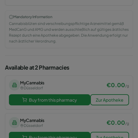
Mandatory Information
Cannabisblüten sind verschreibungspflichtige Arzneimittel gemäß
MedCanG und AMG und werden ausschließlich auf gültiges ärztliches
Rezept durch eine Apotheke abgegeben. Die Anwendung erfolgt nur
nach ärztlicher Verordnung.
Available at 2 Pharmacies
MyCannabis
€
0.00
/
g
Düsseldorf
Buy from this pharmacy
Zur Apotheke
MyCannabis
€
0.00
/
g
Düsseldorf
Buy from this pharmacy
Zur Apotheke