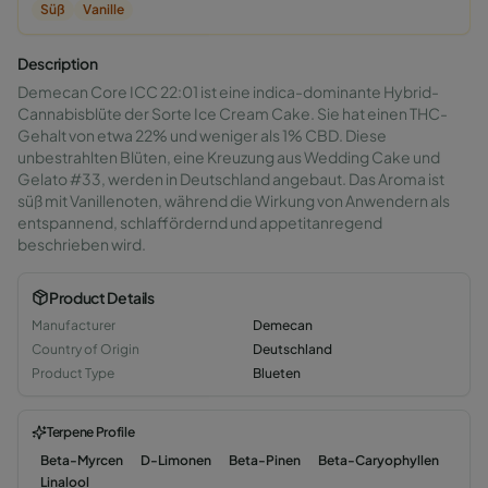
Süß
Vanille
Description
Demecan Core ICC 22:01 ist eine indica-dominante Hybrid-
Cannabisblüte der Sorte Ice Cream Cake. Sie hat einen THC-
Gehalt von etwa 22% und weniger als 1% CBD. Diese
unbestrahlten Blüten, eine Kreuzung aus Wedding Cake und
Gelato #33, werden in Deutschland angebaut. Das Aroma ist
süß mit Vanillenoten, während die Wirkung von Anwendern als
entspannend, schlaffördernd und appetitanregend
beschrieben wird.
Product Details
Manufacturer
Demecan
Country of Origin
Deutschland
Product Type
Blueten
Terpene Profile
Beta-Myrcen
D-Limonen
Beta-Pinen
Beta-Caryophyllen
Linalool