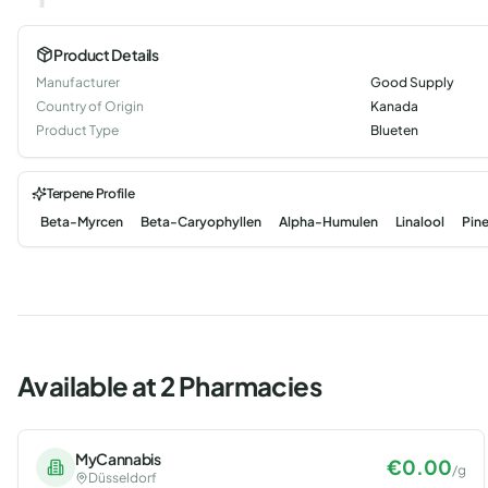
Product Details
Manufacturer
Good Supply
Country of Origin
Kanada
Product Type
Blueten
Terpene Profile
Beta-Myrcen
Beta-Caryophyllen
Alpha-Humulen
Linalool
Pin
Available at 2 Pharmacies
MyCannabis
€
0.00
/
g
Düsseldorf