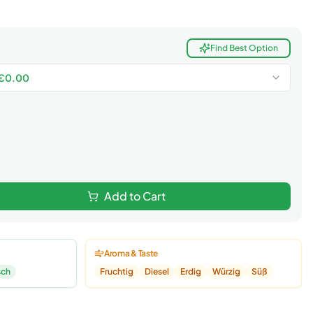
Find Best Option
€
0.00
Add to Cart
Aroma & Taste
sch
Fruchtig
Diesel
Erdig
Würzig
Süß