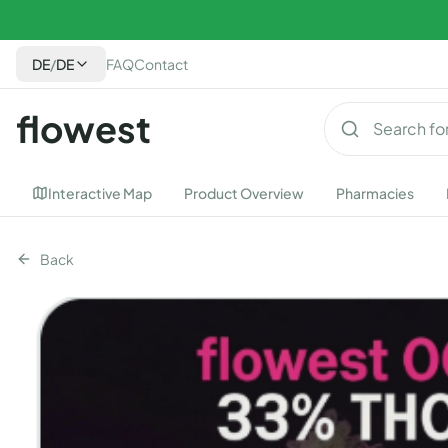
DE
/
DE
FAQ
Contact
flowest
Interactive Map
Product Overview
Pharmacies
Back