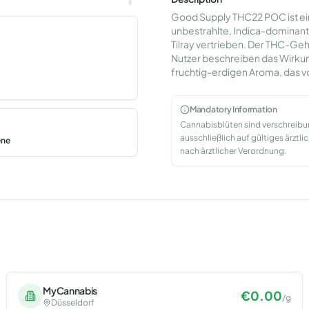
Good Supply THC22 POC ist ein
unbestrahlte, Indica-dominant
Tilray vertrieben. Der THC-Geh
Nutzer beschreiben das Wirkung
fruchtig-erdigen Aroma, das vo
Mandatory Information
Cannabisblüten sind verschreib
ausschließlich auf gültiges ärzt
ene
nach ärztlicher Verordnung.
MyCannabis
€
0.00
/
g
Düsseldorf