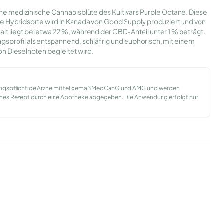
e medizinische Cannabisblüte des Kultivars Purple Octane. Diese
e Hybridsorte wird in Kanada von Good Supply produziert und von
alt liegt bei etwa 22 %, während der CBD-Anteil unter 1 % beträgt.
sprofil als entspannend, schläfrig und euphorisch, mit einem
n Dieselnoten begleitet wird.
ungspflichtige Arzneimittel gemäß MedCanG und AMG und werden
liches Rezept durch eine Apotheke abgegeben. Die Anwendung erfolgt nur