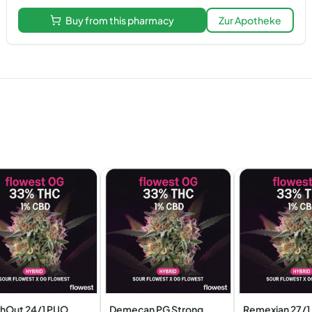
Buy from this pharmacy
Zur Apotheke
hOut 24/1 PUO
Demecan PG Strong
Remexian 27/1