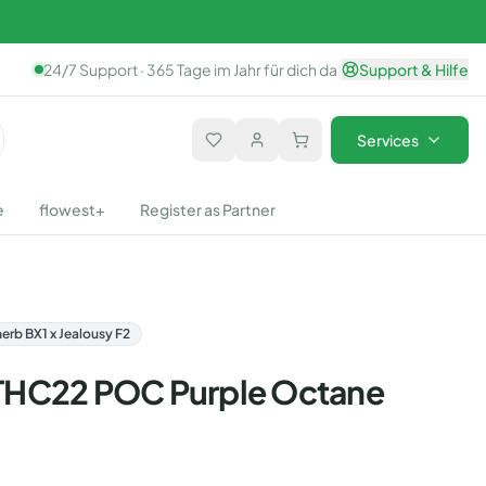
24/7 Support · 365 Tage im Jahr für dich da
|
Support & Hilfe
Services
e
flowest+
Register as Partner
herb BX1 x Jealousy F2
THC22 POC Purple Octane