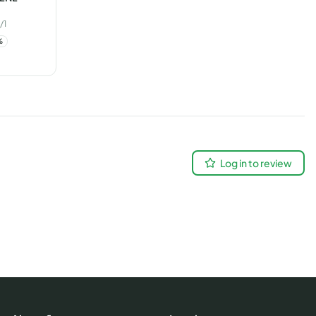
/1
%
Log in to review