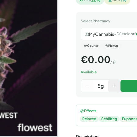
Select Pharmacy
MyCannabis
•
Düsseldorf
Courier
Pickup
€
0.00
/
g
Available
5
g
Effects
Relaxed
Schläfrig
Euphori
Description