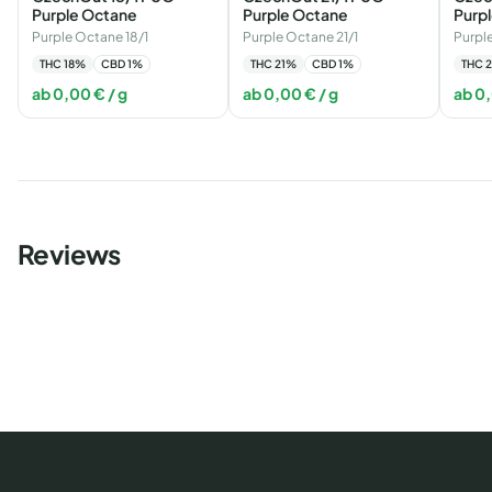
Purple Octane
Purple Octane
Purp
Purple Octane 18/1
Purple Octane 21/1
Purpl
THC
18
%
CBD
1
%
THC
21
%
CBD
1
%
THC
2
ab
0,00
€
/ g
ab
0,00
€
/ g
ab
0
Reviews