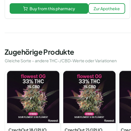
Buy from this pharmacy
Zur Apotheke
Zugehörige Produkte
Gleiche Sorte – andere THC-/CBD-Werte oder Variationen
CzechOut 18/1 PUO
CzechOut 21/1 PUO
Czec