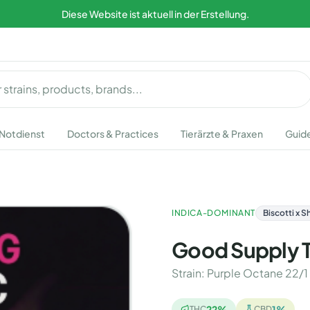
Diese Website ist aktuell in der Erstellung.
Notdienst
Doctors & Practices
Tierärzte & Praxen
Guid
INDICA-DOMINANT
Biscotti x S
Good Supply 
Strain
:
Purple Octane 22/1
22
%
1
%
THC
CBD