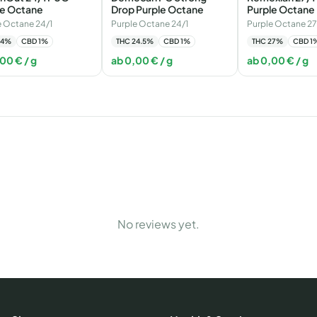
le Octane
Drop Purple Octane
Purple Octane
e Octane 24/1
Purple Octane 24/1
Purple Octane 27
4
%
CBD
1
%
THC
24.5
%
CBD
1
%
THC
27
%
CBD
1
,00
€
/ g
ab
0,00
€
/ g
ab
0,00
€
/ g
No reviews yet.