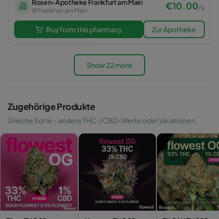
Rosen-Apotheke Frankfurt am Main
€
10.00
/
g
Frankfurt am Main
Buy from this pharmacy
Zur Apotheke
Show 22 more
Zugehörige Produkte
Gleiche Sorte – andere THC-/CBD-Werte oder Variationen