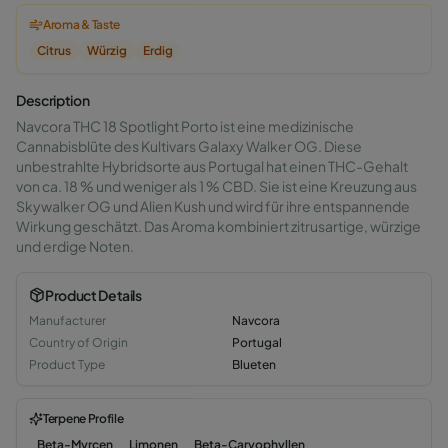
Aroma & Taste
Citrus
Würzig
Erdig
Description
Navcora THC 18 Spotlight Porto ist eine medizinische
Cannabisblüte des Kultivars Galaxy Walker OG. Diese
unbestrahlte Hybridsorte aus Portugal hat einen THC-Gehalt
von ca. 18 % und weniger als 1 % CBD. Sie ist eine Kreuzung aus
Skywalker OG und Alien Kush und wird für ihre entspannende
Wirkung geschätzt. Das Aroma kombiniert zitrusartige, würzige
und erdige Noten.
Product Details
Manufacturer
Navcora
Country of Origin
Portugal
Product Type
Blueten
Terpene Profile
Beta-Myrcen
Limonen
Beta-Caryophyllen