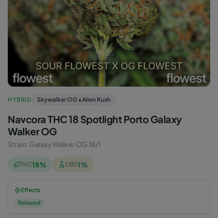
HYBRID
Skywalker OG x Alien Kush
Navcora THC 18 Spotlight Porto Galaxy
Walker OG
Strain
:
Galaxy Walker OG 18/1
18
%
1
%
THC
CBD
Effects
Relaxed