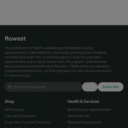
flowest
Your platform for health, wellbeing and lifestyle: doctor
appointments, telemedicine, sick notes, prescriptions, medical
cannabis and over-the-counter products. Also for your pets –
veterinarians, practices & house visits. Plus sports, wellness and
exclusive partner benefits with flowest+. Medication conveniently
via partner pharmacies – by DHL Express, our own courier service or
in-store pickup.
9
/
9
Subscribe
Shop
Health & Services
All Products
Book Doctor Appointment
Cannabis Products
Telemedicine
Over-the-Counter Products
Request Prescription