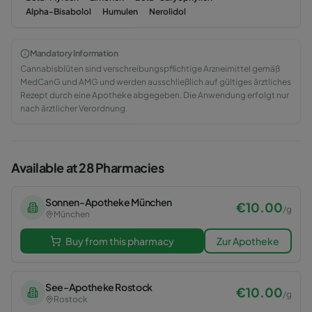
Alpha-Bisabolol
Humulen
Nerolidol
Mandatory Information
Cannabisblüten sind verschreibungspflichtige Arzneimittel gemäß
MedCanG und AMG und werden ausschließlich auf gültiges ärztliches
Rezept durch eine Apotheke abgegeben. Die Anwendung erfolgt nur
nach ärztlicher Verordnung.
Available at 28 Pharmacies
Sonnen-Apotheke München
€
10.00
/
g
München
Buy from this pharmacy
Zur Apotheke
See-Apotheke Rostock
€
10.00
/
g
Rostock