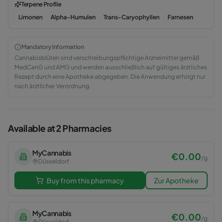
Terpene Profile
Limonen
Alpha-Humulen
Trans-Caryophyllen
Farnesen
Mandatory Information
Cannabisblüten sind verschreibungspflichtige Arzneimittel gemäß
MedCanG und AMG und werden ausschließlich auf gültiges ärztliches
Rezept durch eine Apotheke abgegeben. Die Anwendung erfolgt nur
nach ärztlicher Verordnung.
Available at 2 Pharmacies
MyCannabis
€
0.00
/
g
Düsseldorf
Buy from this pharmacy
Zur Apotheke
MyCannabis
€
0.00
/
g
Düsseldorf