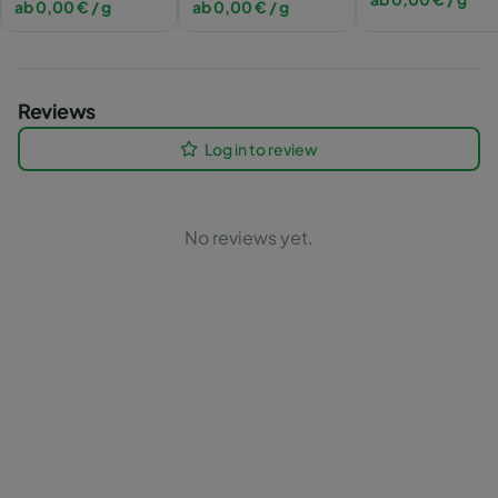
ab
0,00
€
/ g
ab
0,00
€
/ g
Reviews
Log in to review
No reviews yet.