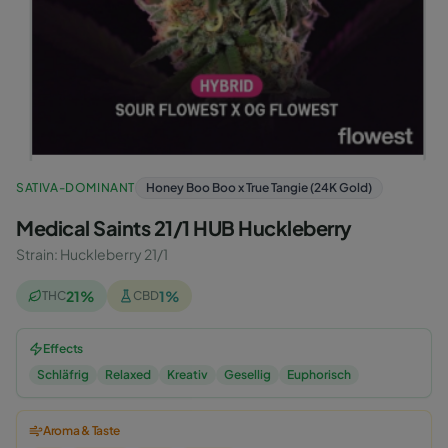
SATIVA-DOMINANT
Honey Boo Boo x True Tangie (24K Gold)
Medical Saints 21/1 HUB Huckleberry
Strain
:
Huckleberry 21/1
21
%
1
%
THC
CBD
Effects
Schläfrig
Relaxed
Kreativ
Gesellig
Euphorisch
Aroma & Taste