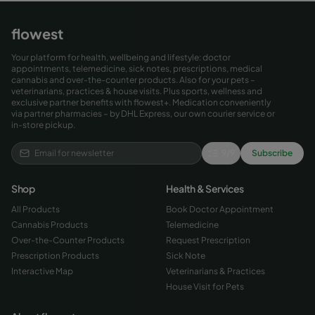
flowest
Your platform for health, wellbeing and lifestyle: doctor
appointments, telemedicine, sick notes, prescriptions, medical
cannabis and over-the-counter products. Also for your pets –
veterinarians, practices & house visits. Plus sports, wellness and
exclusive partner benefits with flowest+. Medication conveniently
via partner pharmacies – by DHL Express, our own courier service or
in-store pickup.
9
/
9
Subscribe
Shop
Health & Services
All Products
Book Doctor Appointment
Cannabis Products
Telemedicine
Over-the-Counter Products
Request Prescription
Prescription Products
Sick Note
Interactive Map
Veterinarians & Practices
House Visit for Pets