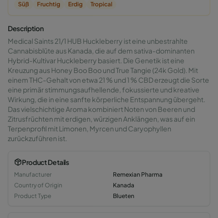
Süß
Fruchtig
Erdig
Tropical
Description
Medical Saints 21/1 HUB Huckleberry ist eine unbestrahlte
Cannabisblüte aus Kanada, die auf dem sativa-dominanten
Hybrid-Kultivar Huckleberry basiert. Die Genetik ist eine
Kreuzung aus Honey Boo Boo und True Tangie (24k Gold). Mit
einem THC-Gehalt von etwa 21 % und 1 % CBD erzeugt die Sorte
eine primär stimmungsaufhellende, fokussierte und kreative
Wirkung, die in eine sanfte körperliche Entspannung übergeht.
Das vielschichtige Aroma kombiniert Noten von Beeren und
Zitrusfrüchten mit erdigen, würzigen Anklängen, was auf ein
Terpenprofil mit Limonen, Myrcen und Caryophyllen
zurückzuführen ist.
Product Details
Manufacturer
Remexian Pharma
Country of Origin
Kanada
Product Type
Blueten