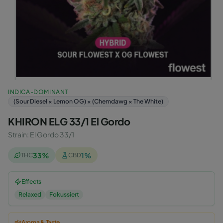
INDICA-DOMINANT
(Sour Diesel × Lemon OG) × (Chemdawg × The White)
KHIRON ELG 33/1 El Gordo
Strain
:
El Gordo 33/1
33
%
1
%
THC
CBD
Effects
Relaxed
Fokussiert
Aroma & Taste