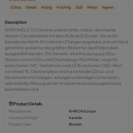
Citrus
Diesel
Holzig
Fruchtig
Süß
Minze
Ingwer
Description
KHIRON ELG 33/1 ist eine unbestrahlte, Indica-dominante
Hybrid-Cannabisblüte mit dem Kultivar El Gordo. Sie wird in
Kanada von North 40 in kleinen Chargen angebaut und von Hand
getrimmt, wobei nur die größten Blüten für das Endprodukt
ausgewählt werden. Die Genetik, eine Kreuzung aus (Sour
Diesel x Lemon OG) und (Chemdawg x The White), sorgt für
einen hohen THC-Gehalt von rund 33 % und einen CBD-Wert
von etwa 1 %. Das komplexe Aroma verbindet Zitrus- und
Dieselnoten mit holzigen, würzigen und erdigen Untertönen,
während die Wirkung als tief entspannend und ausgleichend
beschrieben wird.
Product Details
Manufacturer
KHIRON Europe
Country of Origin
Kanada
Product Type
Blueten