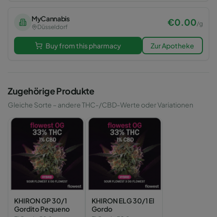
MyCannabis
€
0.00
/
g
Düsseldorf
Buy from this pharmacy
Zur Apotheke
Zugehörige Produkte
Gleiche Sorte – andere THC-/CBD-Werte oder Variationen
KHIRON GP 30/1
KHIRON ELG 30/1 El
Gordito Pequeno
Gordo