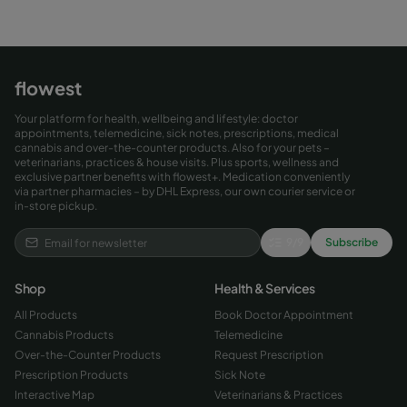
flowest
Your platform for health, wellbeing and lifestyle: doctor
appointments, telemedicine, sick notes, prescriptions, medical
cannabis and over-the-counter products. Also for your pets –
veterinarians, practices & house visits. Plus sports, wellness and
exclusive partner benefits with flowest+. Medication conveniently
via partner pharmacies – by DHL Express, our own courier service or
in-store pickup.
9
/
9
Subscribe
Shop
Health & Services
All Products
Book Doctor Appointment
Cannabis Products
Telemedicine
Over-the-Counter Products
Request Prescription
Prescription Products
Sick Note
Interactive Map
Veterinarians & Practices