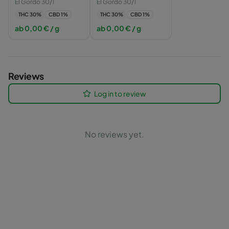
El Gordo 30/1
El Gordo 30/1
THC
30
%
CBD
1
%
THC
30
%
CBD
1
%
ab
0,00
€
/ g
ab
0,00
€
/ g
Reviews
Log in to review
No reviews yet.