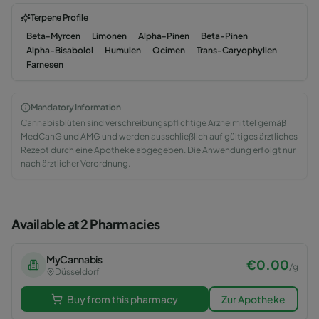
Terpene Profile
Beta-Myrcen
Limonen
Alpha-Pinen
Beta-Pinen
Alpha-Bisabolol
Humulen
Ocimen
Trans-Caryophyllen
Farnesen
Mandatory Information
Cannabisblüten sind verschreibungspflichtige Arzneimittel gemäß
MedCanG und AMG und werden ausschließlich auf gültiges ärztliches
Rezept durch eine Apotheke abgegeben. Die Anwendung erfolgt nur
nach ärztlicher Verordnung.
Available at 2 Pharmacies
MyCannabis
€
0.00
/
g
Düsseldorf
Buy from this pharmacy
Zur Apotheke