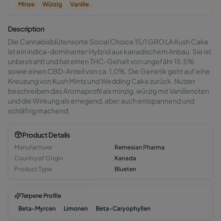
Minze
Würzig
Vanille
Description
Die Cannabisblütensorte Social Choice 15/1 GRO LA Kush Cake
ist ein indica-dominanter Hybrid aus kanadischem Anbau. Sie ist
unbestrahlt und hat einen THC-Gehalt von ungefähr 15,5%
sowie einen CBD-Anteil von ca. 1,0%. Die Genetik geht auf eine
Kreuzung von Kush Mints und Wedding Cake zurück. Nutzer
beschreiben das Aromaprofil als minzig, würzig mit Vanillenoten
und die Wirkung als erregend, aber auch entspannend und
schläfrig machend.
Product Details
Manufacturer
Remexian Pharma
Country of Origin
Kanada
Product Type
Blueten
Terpene Profile
Beta-Myrcen
Limonen
Beta-Caryophyllen