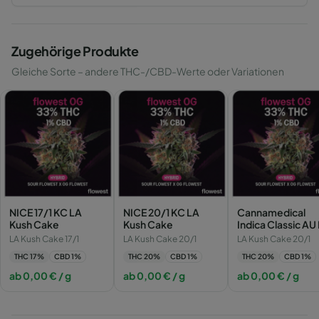
Zugehörige Produkte
Gleiche Sorte – andere THC-/CBD-Werte oder Variationen
NICE 17/1 KC LA
NICE 20/1 KC LA
Cannamedical
Kush Cake
Kush Cake
Indica Classic AU
Kush Cake
LA Kush Cake 17/1
LA Kush Cake 20/1
LA Kush Cake 20/1
THC
17
%
CBD
1
%
THC
20
%
CBD
1
%
THC
20
%
CBD
1
%
ab
0,00
€
/ g
ab
0,00
€
/ g
ab
0,00
€
/ g