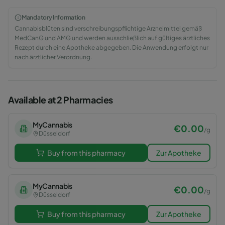
Mandatory Information
Cannabisblüten sind verschreibungspflichtige Arzneimittel gemäß
MedCanG und AMG und werden ausschließlich auf gültiges ärztliches
Rezept durch eine Apotheke abgegeben. Die Anwendung erfolgt nur
nach ärztlicher Verordnung.
Available at 2 Pharmacies
MyCannabis
€
0.00
/
g
Düsseldorf
Buy from this pharmacy
Zur Apotheke
MyCannabis
€
0.00
/
g
Düsseldorf
Buy from this pharmacy
Zur Apotheke