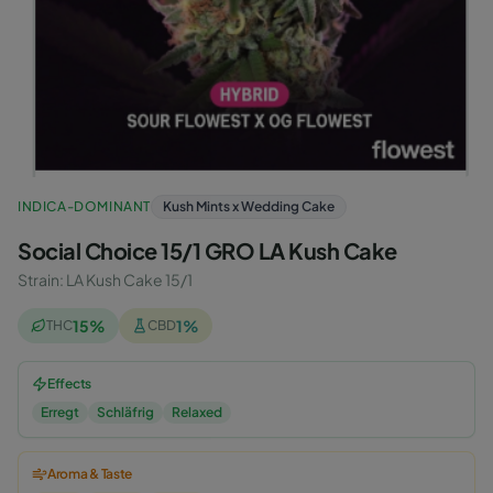
INDICA-DOMINANT
Kush Mints x Wedding Cake
Social Choice 15/1 GRO LA Kush Cake
Strain
:
LA Kush Cake 15/1
15
%
1
%
THC
CBD
Effects
Erregt
Schläfrig
Relaxed
Aroma & Taste