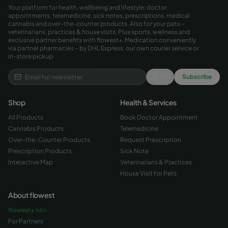
Your platform for health, wellbeing and lifestyle: doctor
appointments, telemedicine, sick notes, prescriptions, medical
cannabis and over-the-counter products. Also for your pets –
veterinarians, practices & house visits. Plus sports, wellness and
exclusive partner benefits with flowest+. Medication conveniently
via partner pharmacies – by DHL Express, our own courier service or
in-store pickup.
9
/
9
Subscribe
Shop
Health & Services
All Products
Book Doctor Appointment
Cannabis Products
Telemedicine
Over-the-Counter Products
Request Prescription
Prescription Products
Sick Note
Interactive Map
Veterinarians & Practices
House Visit for Pets
About flowest
flowest+
NEU
For Partners