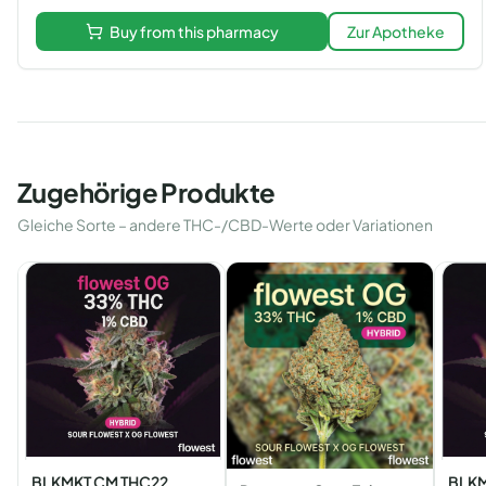
Buy from this pharmacy
Zur Apotheke
Zugehörige Produkte
Gleiche Sorte – andere THC-/CBD-Werte oder Variationen
BLKMKT CM THC22
BLKM