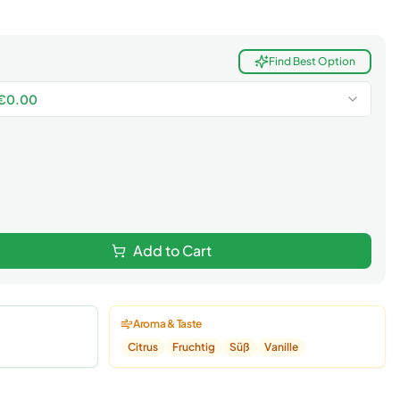
Find Best Option
€
0.00
Add to Cart
Aroma & Taste
Citrus
Fruchtig
Süß
Vanille