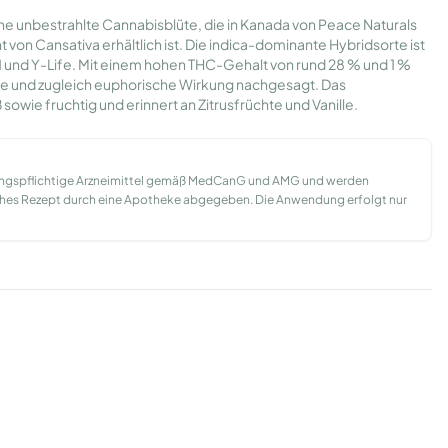
eine unbestrahlte Cannabisblüte, die in Kanada von Peace Naturals
von Cansativa erhältlich ist. Die indica-dominante Hybridsorte ist
und Y-Life. Mit einem hohen THC-Gehalt von rund 28 % und 1 %
de und zugleich euphorische Wirkung nachgesagt. Das
 sowie fruchtig und erinnert an Zitrusfrüchte und Vanille.
ungspflichtige Arzneimittel gemäß MedCanG und AMG und werden
liches Rezept durch eine Apotheke abgegeben. Die Anwendung erfolgt nur