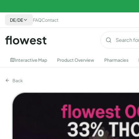
DE
/
DE
FAQ
Contact
flowest
Interactive Map
Product Overview
Pharmacies
Back