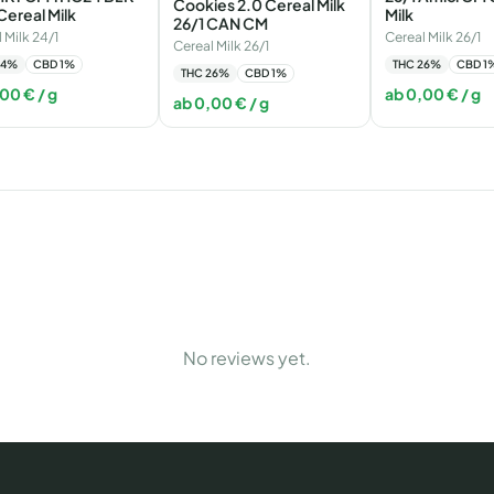
Cookies 2.0 Cereal Milk
ereal Milk
Milk
26/1 CAN CM
 Milk 24/1
Cereal Milk 26/1
Cereal Milk 26/1
4
%
CBD
1
%
THC
26
%
CBD
1
THC
26
%
CBD
1
%
,00
€
/ g
ab
0,00
€
/ g
ab
0,00
€
/ g
No reviews yet.