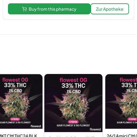
Buy from this pharmacy
Zur Apotheke
KT CM THC24 BLK
26/1 Amici CM 