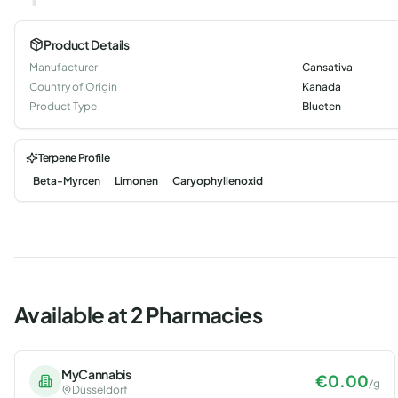
Product Details
Manufacturer
Cansativa
Country of Origin
Kanada
Product Type
Blueten
Terpene Profile
Beta-Myrcen
Limonen
Caryophyllenoxid
Available at 2 Pharmacies
MyCannabis
€
0.00
/
g
Düsseldorf