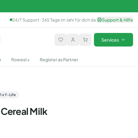
24/7 Support · 365 Tage im Jahr für dich da
|
Support & Hilfe
Services
e
flowest+
Register as Partner
 x Y-Life
Cereal Milk