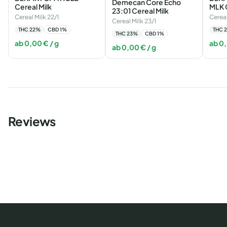
Demecan Core Echo
Cereal Milk
MLK C
23:01 Cereal Milk
Cereal Milk 22/1
Cereal
Cereal Milk 23/1
THC
22
%
CBD
1
%
THC
2
THC
23
%
CBD
1
%
ab
0,00
€
/ g
ab
0
ab
0,00
€
/ g
Reviews