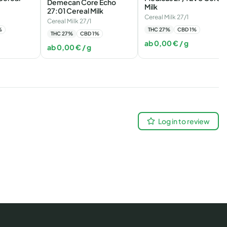
Demecan Core Echo
Milk
27:01 Cereal Milk
Cereal Milk 27/1
Cereal Milk 27/1
%
THC
27
%
CBD
1
%
THC
27
%
CBD
1
%
ab
0,00
€
/ g
ab
0,00
€
/ g
Log in to review