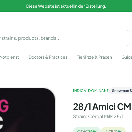
Diese Website ist aktuell in der Erstellung.
Notdienst
Doctors & Practices
Tierärzte & Praxen
Guid
INDICA-DOMINANT
Snowman S1
28/1 Amici CM 
Strain
:
Cereal Milk 28/1
28
%
1
%
THC
CBD