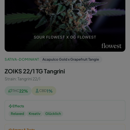
SATIVA-DOMINANT
Acapulco Gold x Grapefruit Tangie
ZOIKS 22/1 TG Tangrini
Strain
:
Tangrini 22/1
22
%
1
%
THC
CBD
Effects
Relaxed
Kreativ
Glücklich
Aroma & Taste