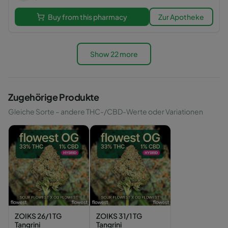
Buy from this pharmacy
Zur Apotheke
Show 22 more
Zugehörige Produkte
Gleiche Sorte – andere THC-/CBD-Werte oder Variationen
ZOIKS 26/1 TG
ZOIKS 31/1 TG
Tangrini
Tangrini