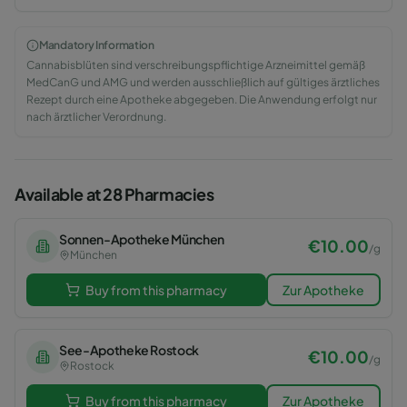
Mandatory Information
Cannabisblüten sind verschreibungspflichtige Arzneimittel gemäß
MedCanG und AMG und werden ausschließlich auf gültiges ärztliches
Rezept durch eine Apotheke abgegeben. Die Anwendung erfolgt nur
nach ärztlicher Verordnung.
Available at 28 Pharmacies
Sonnen-Apotheke München
€
10.00
/
g
München
Buy from this pharmacy
Zur Apotheke
See-Apotheke Rostock
€
10.00
/
g
Rostock
Buy from this pharmacy
Zur Apotheke