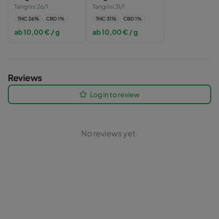
Tangrini 26/1
Tangrini 31/1
THC
26
%
CBD
1
%
THC
31
%
CBD
1
%
ab
10,00
€
/ g
ab
10,00
€
/ g
Reviews
Log in to review
No reviews yet.