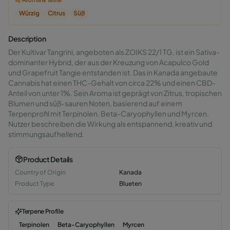
Würzig
Citrus
Süß
Description
Der Kultivar Tangrini, angeboten als ZOIKS 22/1 TG, ist ein Sativa-
dominanter Hybrid, der aus der Kreuzung von Acapulco Gold
und Grapefruit Tangie entstanden ist. Das in Kanada angebaute
Cannabis hat einen THC-Gehalt von circa 22% und einen CBD-
Anteil von unter 1%. Sein Aroma ist geprägt von Zitrus, tropischen
Blumen und süß-sauren Noten, basierend auf einem
Terpenprofil mit Terpinolen, Beta-Caryophyllen und Myrcen.
Nutzer beschreiben die Wirkung als entspannend, kreativ und
stimmungsaufhellend.
Product Details
Country of Origin
Kanada
Product Type
Blueten
Terpene Profile
Terpinolen
Beta-Caryophyllen
Myrcen