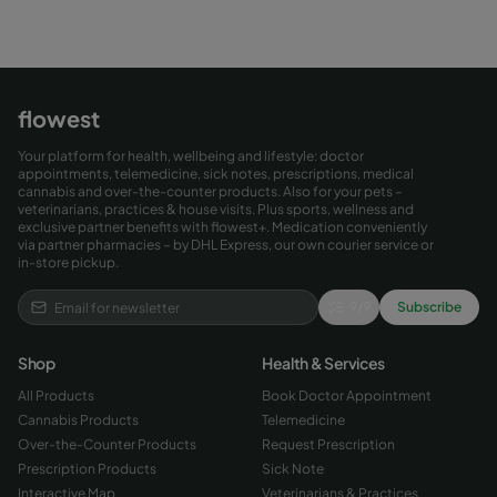
flowest
Your platform for health, wellbeing and lifestyle: doctor
appointments, telemedicine, sick notes, prescriptions, medical
cannabis and over-the-counter products. Also for your pets –
veterinarians, practices & house visits. Plus sports, wellness and
exclusive partner benefits with flowest+. Medication conveniently
via partner pharmacies – by DHL Express, our own courier service or
in-store pickup.
9
/
9
Subscribe
Shop
Health & Services
All Products
Book Doctor Appointment
Cannabis Products
Telemedicine
Over-the-Counter Products
Request Prescription
Prescription Products
Sick Note
Interactive Map
Veterinarians & Practices