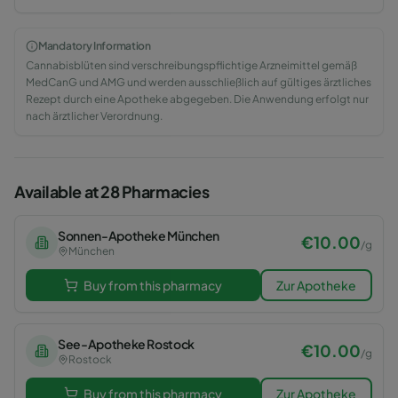
Mandatory Information
Cannabisblüten sind verschreibungspflichtige Arzneimittel gemäß
MedCanG und AMG und werden ausschließlich auf gültiges ärztliches
Rezept durch eine Apotheke abgegeben. Die Anwendung erfolgt nur
nach ärztlicher Verordnung.
Available at 28 Pharmacies
Sonnen-Apotheke München
€
10.00
/
g
München
Buy from this pharmacy
Zur Apotheke
See-Apotheke Rostock
€
10.00
/
g
Rostock
Buy from this pharmacy
Zur Apotheke