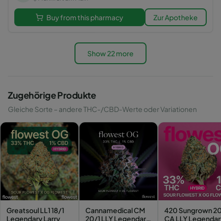
Buy from this pharmacy
Zur Apotheke
Show 22 more
Zugehörige Produkte
Gleiche Sorte – andere THC-/CBD-Werte oder Variationen
Greatsoul LL1 18/1
Cannamedical CM
420 Sungrown 20
Legendary Larry
20/1 LLY Legendary
CA LLY Legendar