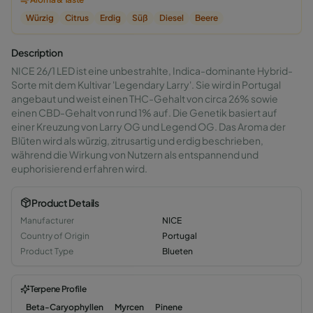
Würzig
Citrus
Erdig
Süß
Diesel
Beere
Description
NICE 26/1 LED ist eine unbestrahlte, Indica-dominante Hybrid-
Sorte mit dem Kultivar 'Legendary Larry'. Sie wird in Portugal
angebaut und weist einen THC-Gehalt von circa 26% sowie
einen CBD-Gehalt von rund 1% auf. Die Genetik basiert auf
einer Kreuzung von Larry OG und Legend OG. Das Aroma der
Blüten wird als würzig, zitrusartig und erdig beschrieben,
während die Wirkung von Nutzern als entspannend und
euphorisierend erfahren wird.
Product Details
Manufacturer
NICE
Country of Origin
Portugal
Product Type
Blueten
Terpene Profile
Beta-Caryophyllen
Myrcen
Pinene