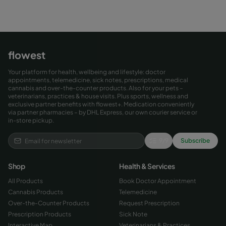
flowest
Your platform for health, wellbeing and lifestyle: doctor
appointments, telemedicine, sick notes, prescriptions, medical
cannabis and over-the-counter products. Also for your pets –
veterinarians, practices & house visits. Plus sports, wellness and
exclusive partner benefits with flowest+. Medication conveniently
via partner pharmacies – by DHL Express, our own courier service or
in-store pickup.
9
/
9
Subscribe
Shop
Health & Services
All Products
Book Doctor Appointment
Cannabis Products
Telemedicine
Over-the-Counter Products
Request Prescription
Prescription Products
Sick Note
Interactive Map
Veterinarians & Practices