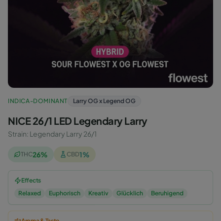
INDICA-DOMINANT
Larry OG x Legend OG
NICE 26/1 LED Legendary Larry
Strain
:
Legendary Larry 26/1
26
%
1
%
THC
CBD
Effects
Relaxed
Euphorisch
Kreativ
Glücklich
Beruhigend
Aroma & Taste