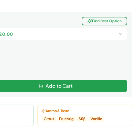
Find Best Option
€
0.00
Add to Cart
Aroma & Taste
Citrus
Fruchtig
Süß
Vanille