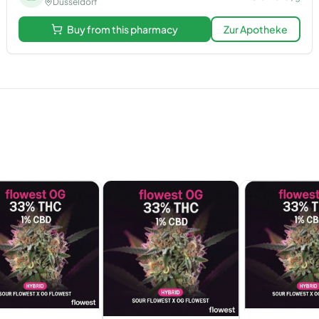
Düsseldorf
Buy from this pharmacy
Zur Apotheke