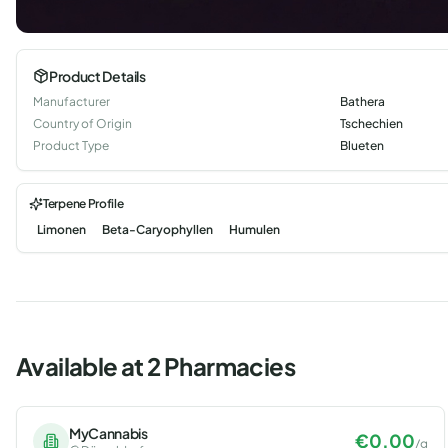
Product Details
Manufacturer
Bathera
Country of Origin
Tschechien
Product Type
Blueten
Terpene Profile
Limonen
Beta-Caryophyllen
Humulen
Available at 2 Pharmacies
MyCannabis
€
0.00
/
g