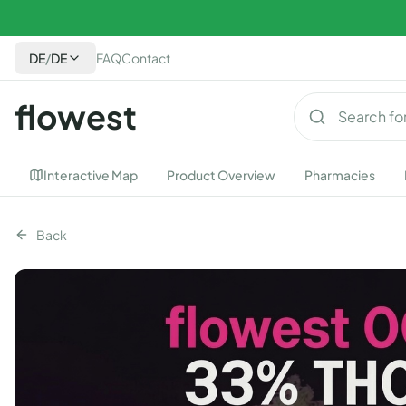
DE
/
DE
FAQ
Contact
flowest
Interactive Map
Product Overview
Pharmacies
Back