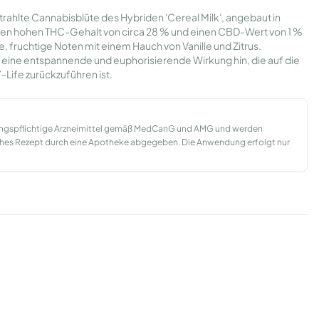
trahlte Cannabisblüte des Hybriden 'Cereal Milk', angebaut in
inen hohen THC-Gehalt von circa 28 % und einen CBD-Wert von 1 %
, fruchtige Noten mit einem Hauch von Vanille und Zitrus.
eine entspannende und euphorisierende Wirkung hin, die auf die
Life zurückzuführen ist.
ungspflichtige Arzneimittel gemäß MedCanG und AMG und werden
liches Rezept durch eine Apotheke abgegeben. Die Anwendung erfolgt nur