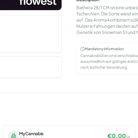
Bathera 28/1 CM ist eine unbes
Tschechien. Die Sorte weist e
auf. Das Aroma kombiniert süße
Nutzererfahrungen deuten auf 
Genetik von Snowman S1 und Y-
Mandatory Information
Cannabisblüten sind verschreib
ausschließlich auf gültiges ärzt
nach ärztlicher Verordnung.
MyCannabis
€
0.00
/
g