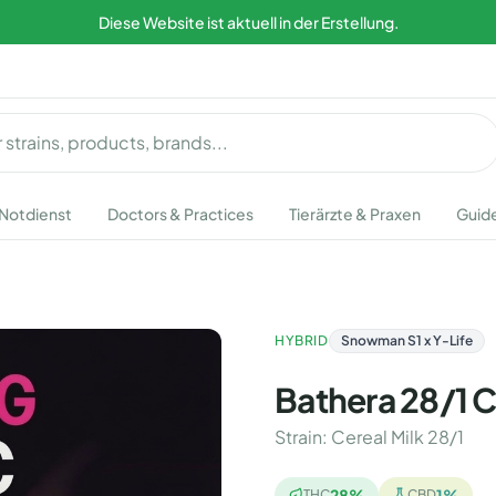
Diese Website ist aktuell in der Erstellung.
Notdienst
Doctors & Practices
Tierärzte & Praxen
Guid
HYBRID
Snowman S1 x Y-Life
Bathera 28/1 C
Strain
:
Cereal Milk 28/1
28
%
1
%
THC
CBD