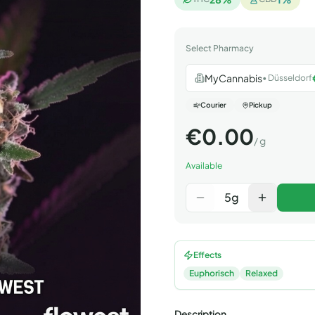
Select Pharmacy
MyCannabis
•
Düsseldorf
Courier
Pickup
€
0.00
/
g
Available
5
g
Effects
Euphorisch
Relaxed
Description