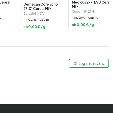
Cereal
Medicus 27/1 EVS Cereal
Demecan Core Echo
Milk
27:01 Cereal Milk
Cereal Milk 27/1
Cereal Milk 27/1
%
THC
27
%
CBD
1
%
THC
27
%
CBD
1
%
ab
0,00
€
/ g
ab
0,00
€
/ g
Log in to review