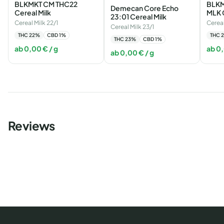
BLKMKT CM THC22
BLKM
Demecan Core Echo
Cereal Milk
MLK C
23:01 Cereal Milk
Cereal Milk 22/1
Cereal
Cereal Milk 23/1
THC
22
%
CBD
1
%
THC
2
THC
23
%
CBD
1
%
ab
0,00
€
/ g
ab
0
ab
0,00
€
/ g
Reviews