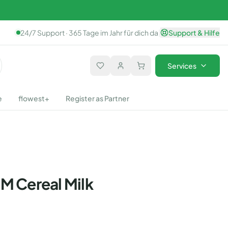
24/7 Support · 365 Tage im Jahr für dich da
|
Support & Hilfe
Services
e
flowest+
Register as Partner
M Cereal Milk