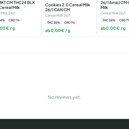
KT CM THC24 BLK
26/1 Amici CM 
Cookies 2.0 Cereal Milk
ereal Milk
Milk
26/1 CAN CM
 Milk 24/1
Cereal Milk 26/1
Cereal Milk 26/1
4
%
CBD
1
%
THC
26
%
CBD
1
THC
26
%
CBD
1
%
,00
€
/ g
ab
0,00
€
/ g
ab
0,00
€
/ g
No reviews yet.