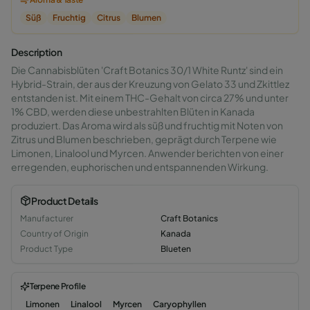
Süß
Fruchtig
Citrus
Blumen
Description
Die Cannabisblüten 'Craft Botanics 30/1 White Runtz' sind ein
Hybrid-Strain, der aus der Kreuzung von Gelato 33 und Zkittlez
entstanden ist. Mit einem THC-Gehalt von circa 27% und unter
1% CBD, werden diese unbestrahlten Blüten in Kanada
produziert. Das Aroma wird als süß und fruchtig mit Noten von
Zitrus und Blumen beschrieben, geprägt durch Terpene wie
Limonen, Linalool und Myrcen. Anwender berichten von einer
erregenden, euphorischen und entspannenden Wirkung.
Product Details
Manufacturer
Craft Botanics
Country of Origin
Kanada
Product Type
Blueten
Terpene Profile
Limonen
Linalool
Myrcen
Caryophyllen