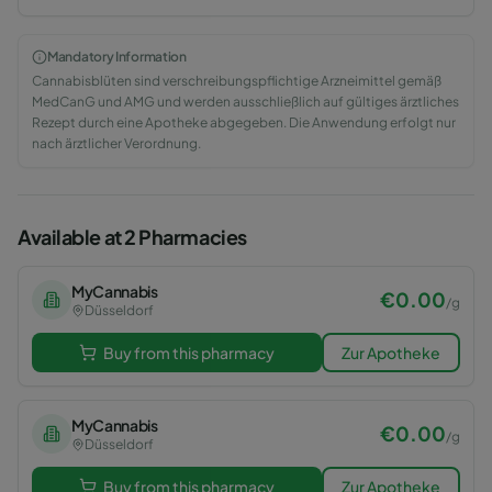
Mandatory Information
Cannabisblüten sind verschreibungspflichtige Arzneimittel gemäß
MedCanG und AMG und werden ausschließlich auf gültiges ärztliches
Rezept durch eine Apotheke abgegeben. Die Anwendung erfolgt nur
nach ärztlicher Verordnung.
Available at 2 Pharmacies
MyCannabis
€
0.00
/
g
Düsseldorf
Buy from this pharmacy
Zur Apotheke
MyCannabis
€
0.00
/
g
Düsseldorf
Buy from this pharmacy
Zur Apotheke