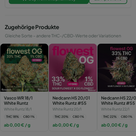
Zugehörige Produkte
Gleiche Sorte – andere THC-/CBD-Werte oder Variationen
Vasco WR 18/1
Nedcann HS 20/01
Nedcann HS 22/0
White Runtz
White Runtz #55
White Runtz #55
White Runtz 18/1
White Runtz 20/1
White Runtz 22/1
THC
18
%
CBD
1
%
THC
20
%
CBD
1
%
THC
22
%
CBD
1
%
ab
0,00
€
/ g
ab
0,00
€
/ g
ab
0,00
€
/ g