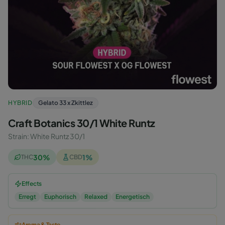
HYBRID
Gelato 33 x Zkittlez
Craft Botanics 30/1 White Runtz
Strain
:
White Runtz 30/1
30
%
1
%
THC
CBD
Effects
Erregt
Euphorisch
Relaxed
Energetisch
Aroma & Taste