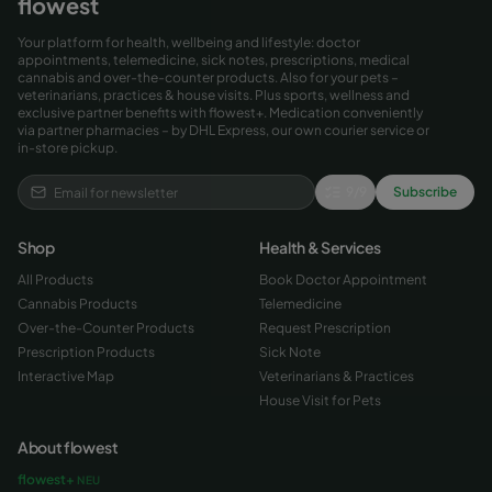
flowest
Your platform for health, wellbeing and lifestyle: doctor
appointments, telemedicine, sick notes, prescriptions, medical
cannabis and over-the-counter products. Also for your pets –
veterinarians, practices & house visits. Plus sports, wellness and
exclusive partner benefits with flowest+. Medication conveniently
via partner pharmacies – by DHL Express, our own courier service or
in-store pickup.
9
/
9
Subscribe
Shop
Health & Services
All Products
Book Doctor Appointment
Cannabis Products
Telemedicine
Over-the-Counter Products
Request Prescription
Prescription Products
Sick Note
Interactive Map
Veterinarians & Practices
House Visit for Pets
About flowest
flowest+
NEU