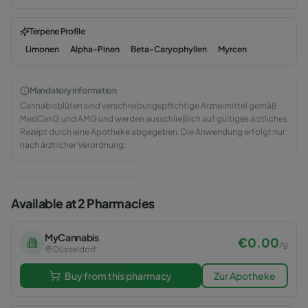
Terpene Profile
Limonen
Alpha-Pinen
Beta-Caryophyllen
Myrcen
Mandatory Information
Cannabisblüten sind verschreibungspflichtige Arzneimittel gemäß
MedCanG und AMG und werden ausschließlich auf gültiges ärztliches
Rezept durch eine Apotheke abgegeben. Die Anwendung erfolgt nur
nach ärztlicher Verordnung.
Available at 2 Pharmacies
MyCannabis
€
0.00
/
g
Düsseldorf
Buy from this pharmacy
Zur Apotheke