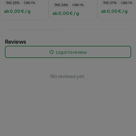
THC
23
%
CBD
1
%
THC
27
%
CBD
1
%
THC
24
%
CBD
1
%
ab
0,00
€
/ g
ab
0,00
€
/ g
ab
0,00
€
/ g
Reviews
Log in to review
No reviews yet.