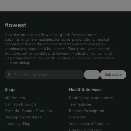
flowest
Your platform for health, wellbeing and lifestyle: doctor
appointments, telemedicine, sick notes, prescriptions, medical
cannabis and over-the-counter products. Also for your pets –
veterinarians, practices & house visits. Plus sports, wellness and
exclusive partner benefits with flowest+. Medication conveniently
via partner pharmacies – by DHL Express, our own courier service or
in-store pickup.
9
/
9
Subscribe
Shop
Health & Services
All Products
Book Doctor Appointment
Cannabis Products
Telemedicine
Over-the-Counter Products
Request Prescription
Prescription Products
Sick Note
Interactive Map
Veterinarians & Practices
House Visit for Pets