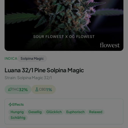
INDICA
Solpina Magic
Luana 32/1 Pine Solpina Magic
Strain
:
Solpina Magic 32/1
32
%
1
%
THC
CBD
Effects
Hungrig
Gesellig
Glücklich
Euphorisch
Relaxed
Schläfrig