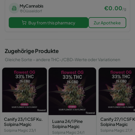
MyCannabis
€
0.00
/
g
Düsseldorf
Buy from this pharmacy
Zur Apotheke
Zugehörige Produkte
Gleiche Sorte – andere THC-/CBD-Werte oder Variationen
Canify 23/1 CSF Ku.
Canify 27/1 CSF K
Luana 24/1 Pine
Solpina Magic
Solpina Magic
Solpina Magic
Solpina Magic 23/1
Solpina Magic 27/1
Solpina Magic 24/1