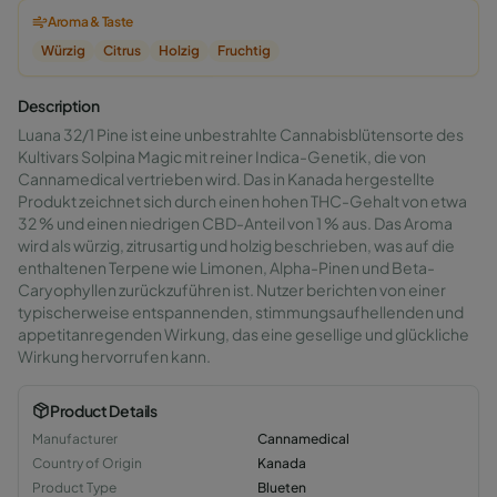
Aroma & Taste
Würzig
Citrus
Holzig
Fruchtig
Description
Luana 32/1 Pine ist eine unbestrahlte Cannabisblütensorte des
Kultivars Solpina Magic mit reiner Indica-Genetik, die von
Cannamedical vertrieben wird. Das in Kanada hergestellte
Produkt zeichnet sich durch einen hohen THC-Gehalt von etwa
32 % und einen niedrigen CBD-Anteil von 1 % aus. Das Aroma
wird als würzig, zitrusartig und holzig beschrieben, was auf die
enthaltenen Terpene wie Limonen, Alpha-Pinen und Beta-
Caryophyllen zurückzuführen ist. Nutzer berichten von einer
typischerweise entspannenden, stimmungsaufhellenden und
appetitanregenden Wirkung, das eine gesellige und glückliche
Wirkung hervorrufen kann.
Product Details
Manufacturer
Cannamedical
Country of Origin
Kanada
Product Type
Blueten