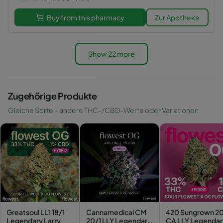
Buy from this pharmacy
Zur Apotheke
Show 22 more
Zugehörige Produkte
Gleiche Sorte – andere THC-/CBD-Werte oder Variationen
Greatsoul LL1 18/1
Cannamedical CM
420 Sungrown 20
Legendary Larry
20/1 LLY Legendary
CA LLY Legendar