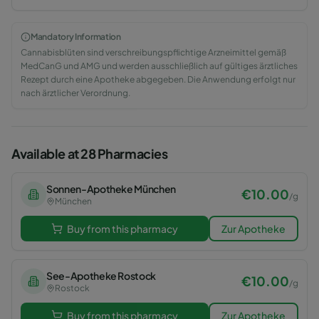
Mandatory Information
Cannabisblüten sind verschreibungspflichtige Arzneimittel gemäß
MedCanG und AMG und werden ausschließlich auf gültiges ärztliches
Rezept durch eine Apotheke abgegeben. Die Anwendung erfolgt nur
nach ärztlicher Verordnung.
Available at 28 Pharmacies
Sonnen-Apotheke München
€
10.00
/
g
München
Buy from this pharmacy
Zur Apotheke
See-Apotheke Rostock
€
10.00
/
g
Rostock
Buy from this pharmacy
Zur Apotheke