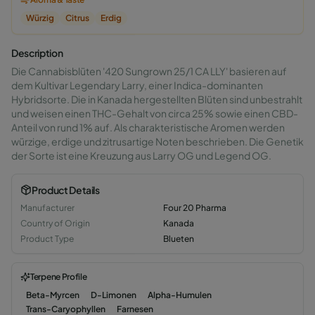
Würzig
Citrus
Erdig
Description
Die Cannabisblüten '420 Sungrown 25/1 CA LLY' basieren auf
dem Kultivar Legendary Larry, einer Indica-dominanten
Hybridsorte. Die in Kanada hergestellten Blüten sind unbestrahlt
und weisen einen THC-Gehalt von circa 25% sowie einen CBD-
Anteil von rund 1% auf. Als charakteristische Aromen werden
würzige, erdige und zitrusartige Noten beschrieben. Die Genetik
der Sorte ist eine Kreuzung aus Larry OG und Legend OG.
Product Details
Manufacturer
Four 20 Pharma
Country of Origin
Kanada
Product Type
Blueten
Terpene Profile
Beta-Myrcen
D-Limonen
Alpha-Humulen
Trans-Caryophyllen
Farnesen