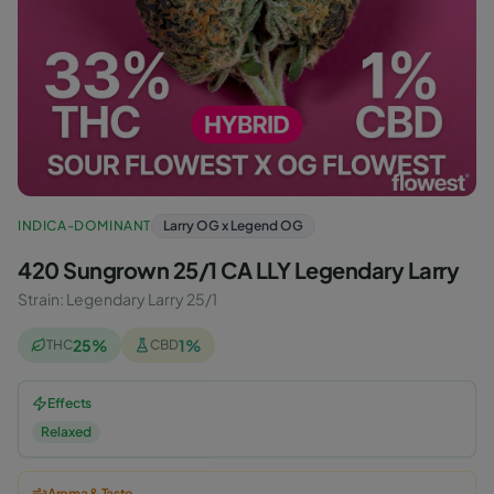
INDICA-DOMINANT
Larry OG x Legend OG
420 Sungrown 25/1 CA LLY Legendary Larry
Strain
:
Legendary Larry 25/1
25
%
1
%
THC
CBD
Effects
Relaxed
Aroma & Taste