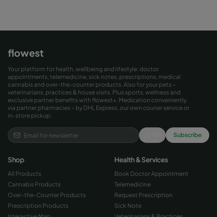
flowest
Your platform for health, wellbeing and lifestyle: doctor
appointments, telemedicine, sick notes, prescriptions, medical
cannabis and over-the-counter products. Also for your pets –
veterinarians, practices & house visits. Plus sports, wellness and
exclusive partner benefits with flowest+. Medication conveniently
via partner pharmacies – by DHL Express, our own courier service or
in-store pickup.
9
/
9
Subscribe
Shop
Health & Services
All Products
Book Doctor Appointment
Cannabis Products
Telemedicine
Over-the-Counter Products
Request Prescription
Prescription Products
Sick Note
Interactive Map
Veterinarians & Practices