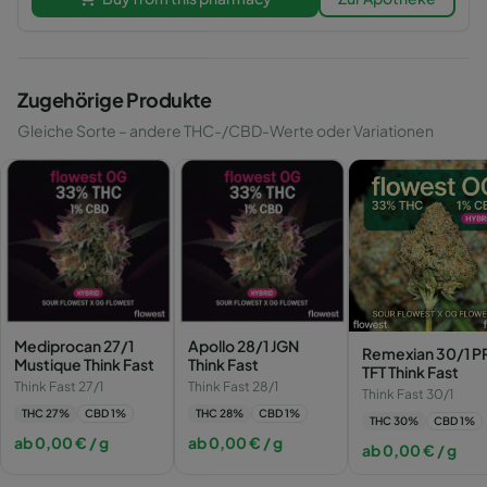
Zugehörige Produkte
Gleiche Sorte – andere THC-/CBD-Werte oder Variationen
Mediprocan 27/1
Apollo 28/1 JGN
Remexian 30/1 P
Mustique Think Fast
Think Fast
TFT Think Fast
Think Fast 27/1
Think Fast 28/1
Think Fast 30/1
THC
27
%
CBD
1
%
THC
28
%
CBD
1
%
THC
30
%
CBD
1
%
ab
0,00
€
/ g
ab
0,00
€
/ g
ab
0,00
€
/ g