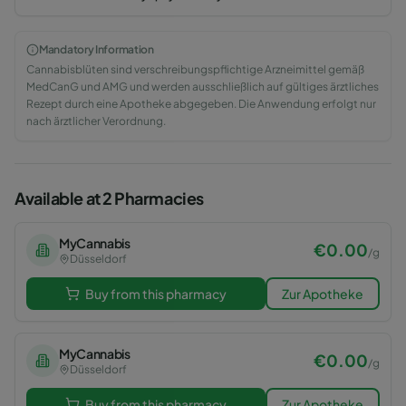
Mandatory Information
Cannabisblüten sind verschreibungspflichtige Arzneimittel gemäß
MedCanG und AMG und werden ausschließlich auf gültiges ärztliches
Rezept durch eine Apotheke abgegeben. Die Anwendung erfolgt nur
nach ärztlicher Verordnung.
Available at 2 Pharmacies
MyCannabis
€
0.00
/
g
Düsseldorf
Buy from this pharmacy
Zur Apotheke
MyCannabis
€
0.00
/
g
Düsseldorf
Buy from this pharmacy
Zur Apotheke