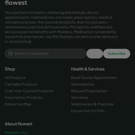
flowest
Your platform for health, wellbeing and lifestyle: doctor
appointments, telemedicine, sick notes, prescriptions, medical
cannabis and over-the-counter products. Also for your pets –
veterinarians, practices & house visits. Plus sports, wellness and
exclusive partner benefits with flowest+. Medication conveniently
via partner pharmacies – by DHL Express, our own courier service or
in-store pickup.
9
/
9
Subscribe
Shop
Health & Services
All Products
Book Doctor Appointment
Cannabis Products
Telemedicine
Over-the-Counter Products
Request Prescription
Prescription Products
Sick Note
Interactive Map
Veterinarians & Practices
House Visit for Pets
About flowest
flowest+
NEU