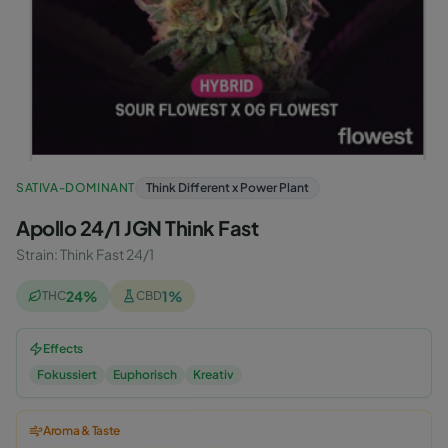
SATIVA-DOMINANT
Think Different x Power Plant
Apollo 24/1 JGN Think Fast
Strain
:
Think Fast 24/1
24
%
1
%
THC
CBD
Effects
Fokussiert
Euphorisch
Kreativ
Aroma & Taste