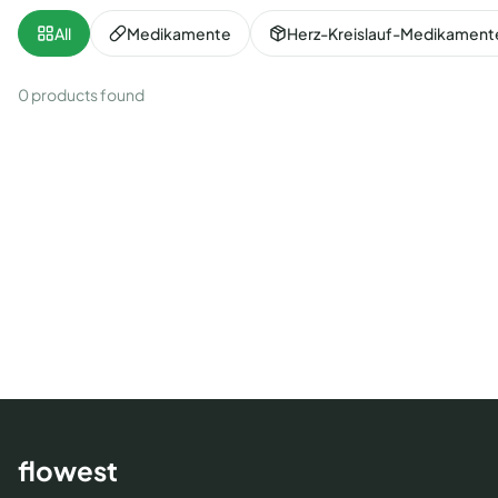
All
Medikamente
Herz-Kreislauf-Medikament
0 products found
flowest