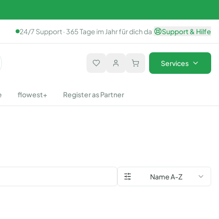
24/7 Support · 365 Tage im Jahr für dich da
|
Support & Hilfe
Services
e
flowest+
Register as Partner
Name A-Z